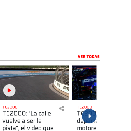
VER TODAS
TC2000
TC2000
TC2000: "La calle
TC2000: el
vuelve a ser la
departamento de
pista", el video que
motores trabaja en