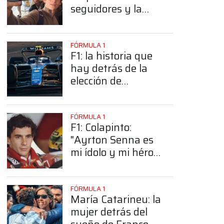
seguidores y la
sorprendente
posición de
Colapinto
FÓRMULA 1
F1: la historia que
hay detrás de la
elección de
Colapinto del
número 43
FÓRMULA 1
F1: Colapinto:
"Ayrton Senna es
mi ídolo y mi héroe
más grande"
FÓRMULA 1
María Catarineu: la
mujer detrás del