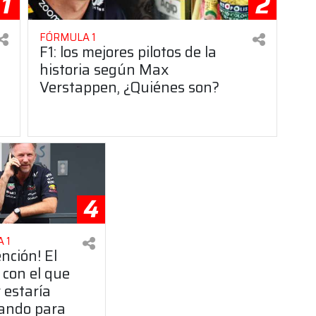
1
2
FÓRMULA 1
F1: los mejores pilotos de la
historia según Max
Verstappen, ¿Quiénes son?
4
 1
ención! El
 con el que
 estaría
ando para