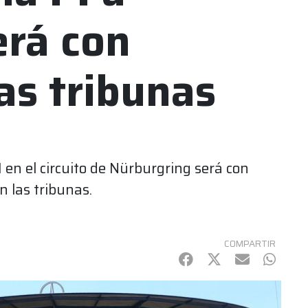
erá con
las tribunas
 en el circuito de Nürburgring será con
n las tribunas.
COMPARTIR
Facebook
Twitter
mail
Whats