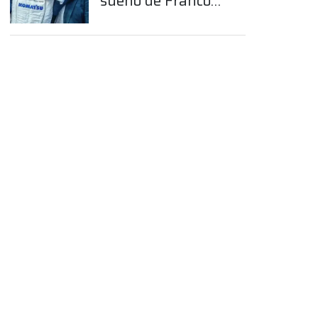
sueño de Franco
Colapinto en la
Fórmula 1