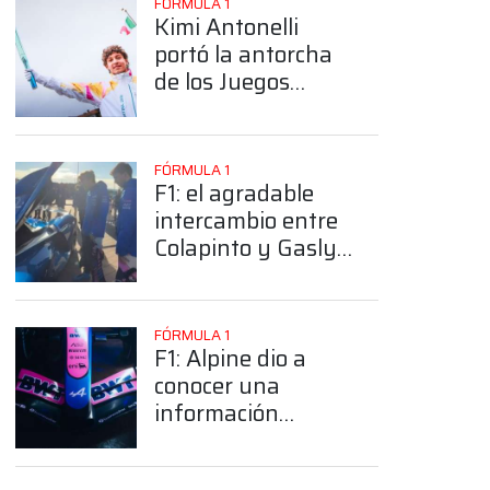
FÓRMULA 1
Kimi Antonelli
portó la antorcha
de los Juegos
Olímpicos de
Invierno Milano
Cortina 2026
FÓRMULA 1
F1: el agradable
intercambio entre
Colapinto y Gasly
luego de subirse a
un súper deportivo
de Alpine
FÓRMULA 1
F1: Alpine dio a
conocer una
App
información
importante de cara
a los test de