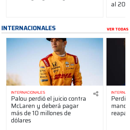
al 20
INTERNACIONALES
VER TODAS
INTERNACIONALES
INTERNAC
Palou perdió el juicio contra
Perdió
McLaren y deberá pagar
manos 
más de 10 millones de
reapar
dólares