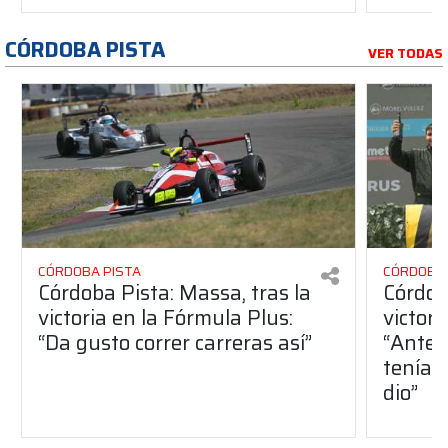
CÓRDOBA PISTA
VER TODAS
CÓRDOBA PISTA
CÓRDOBA 
Córdoba Pista: Massa, tras la
Córdob
victoria en la Fórmula Plus:
victor
“Da gusto correr carreras así”
“Antes
teníam
dio”