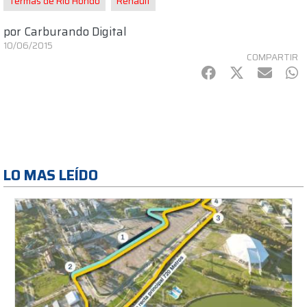
Termas de Rio Hondo
Renault
por
Carburando Digital
10/06/2015
COMPARTIR
Facebook
Twitter
mail
Wh
LO MAS LEÍDO