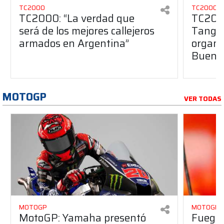
TC2000
TC2000
TC2000: “La verdad que
TC2000
será de los mejores callejeros
Tango 
armados en Argentina”
organiz
Buenos
MOTOGP
VER TODAS
MOTOGP
MOTOGP
MotoGP: Yamaha presentó
Fuego 