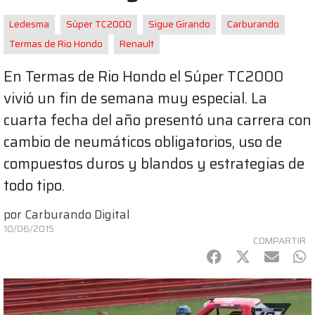
Ledesma
Súper TC2000
Sigue Girando
Carburando
Termas de Rio Hondo
Renault
En Termas de Rio Hondo el Súper TC2000
vivió un fin de semana muy especial. La
cuarta fecha del año presentó una carrera con
cambio de neumáticos obligatorios, uso de
compuestos duros y blandos y estrategias de
todo tipo.
por
Carburando Digital
10/06/2015
COMPARTIR
Facebook
Twitter
mail
Wh