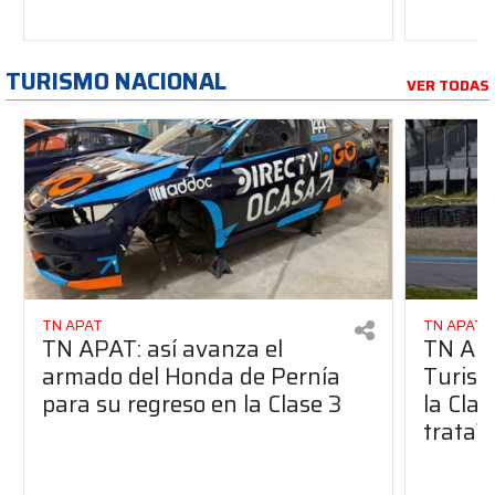
TURISMO NACIONAL
VER TODAS
TN APAT
TN APAT
TN APAT: así avanza el
TN APA
armado del Honda de Pernía
Turism
para su regreso en la Clase 3
la Clas
trata?