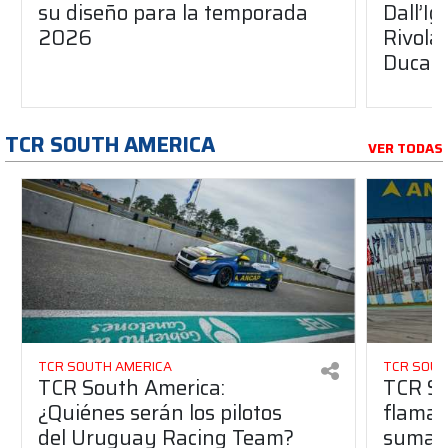
su diseño para la temporada
Dall’I
2026
Rivola
Ducati
TCR SOUTH AMERICA
VER TODAS
TCR SOUTH AMERICA
TCR SOUT
TCR South America:
TCR So
¿Quiénes serán los pilotos
flaman
del Uruguay Racing Team?
suma a