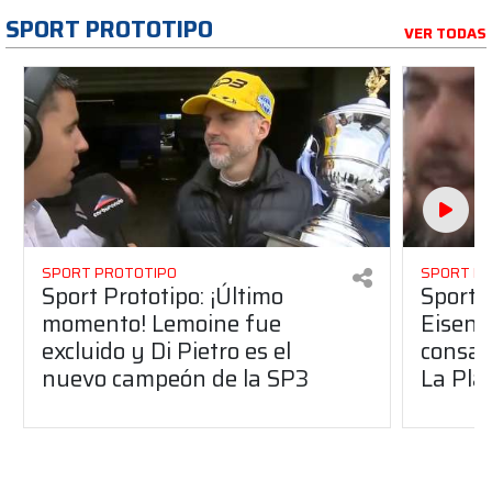
SPORT PROTOTIPO
VER TODAS
SPORT PROTOTIPO
SPORT P
Sport Prototipo: ¡Último
Sport P
momento! Lemoine fue
Eisenc
excluido y Di Pietro es el
consag
nuevo campeón de la SP3
La Pla