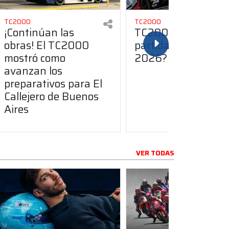
TC2000
TC2000
¡Continúan las
TC2000: ¿Vuelve l
obras! El TC2000
partida detenida e
mostró como
2026?
avanzan los
preparativos para El
Callejero de Buenos
Aires
VER TODAS