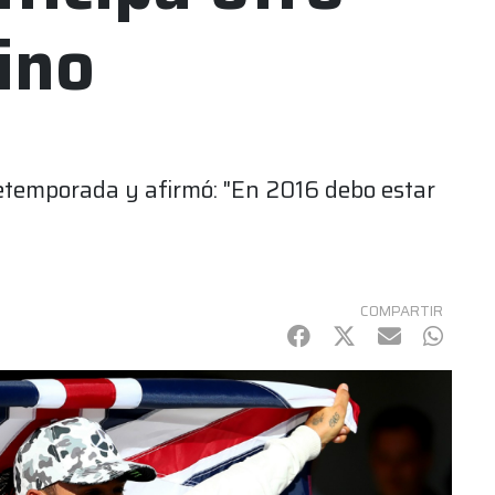
ino
retemporada y afirmó: "En 2016 debo estar
COMPARTIR
Facebook
Twitter
mail
Whats