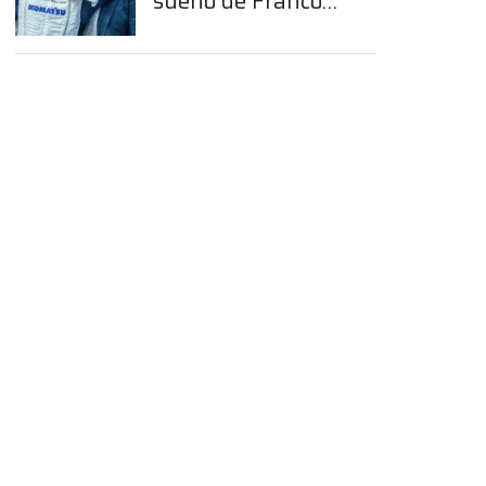
sueño de Franco
Colapinto en la
Fórmula 1
App