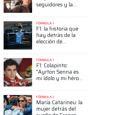
seguidores y la
sorprendente
posición de
Colapinto
FÓRMULA 1
F1: la historia que
hay detrás de la
elección de
Colapinto del
número 43
FÓRMULA 1
F1: Colapinto:
"Ayrton Senna es
mi ídolo y mi héroe
más grande"
FÓRMULA 1
María Catarineu: la
mujer detrás del