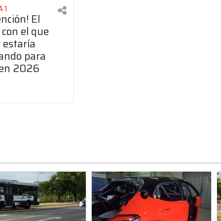
 1
ención! El
 con el que
 estaría
ando para
 en 2026