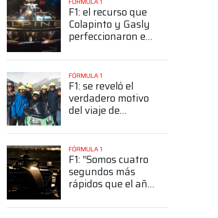
FÓRMULA 1
F1: el recurso que
Colapinto y Gasly
perfeccionaron en
2025 que será
muy útil con el
Alpine A526
FÓRMULA 1
F1: se reveló el
verdadero motivo
del viaje de
Colapinto a
Andorra
App
FÓRMULA 1
F1: “Somos cuatro
segundos más
rápidos que el año
pasado”, la
advertencia de un