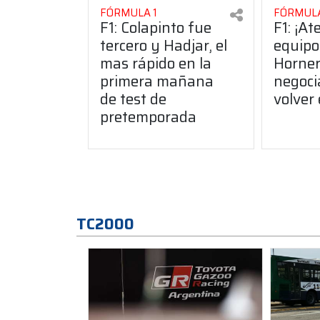
FÓRMULA 1
FÓRMULA
F1: Colapinto fue
F1: ¡At
tercero y Hadjar, el
equipo
mas rápido en la
Horner
primera mañana
negoci
de test de
volver
pretemporada
TC2000