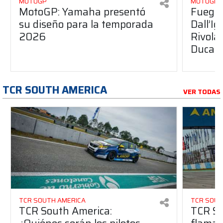
MOTOGP
MOTOGP
MotoGP: Yamaha presentó
Fuego 
su diseño para la temporada
Dall’I
2026
Rivola
Ducati
TCR SOUTH AMERICA
VER TODAS
TCR SOUTH AMERICA
TCR SOUT
TCR South America:
TCR So