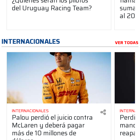
¿Quiénes serán los pilotos
flaman
del Uruguay Racing Team?
suma a
al 20
INTERNACIONALES
VER TODAS
INTERNACIONALES
INTERNAC
Palou perdió el juicio contra
Perdió
McLaren y deberá pagar
manos 
más de 10 millones de
reapar