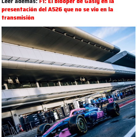
Leer además:
F1: El blooper de Gasly en la
presentación del A526 que no se vio en la
transmisión