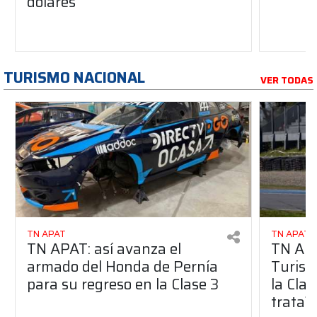
dólares
TURISMO NACIONAL
VER TODAS
TN APAT
TN APAT
TN APAT: así avanza el
TN APA
armado del Honda de Pernía
Turism
para su regreso en la Clase 3
la Clas
trata?