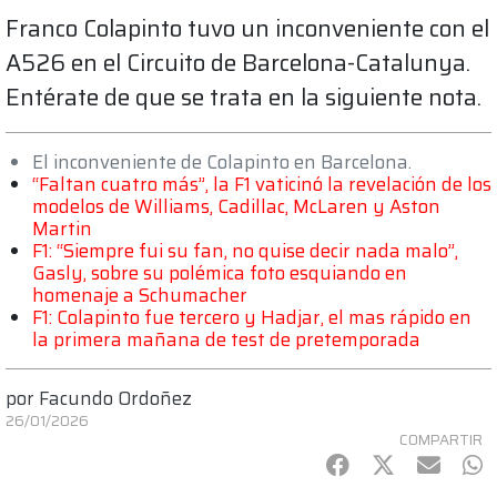
Franco Colapinto tuvo un inconveniente con el
A526 en el Circuito de Barcelona-Catalunya.
Entérate de que se trata en la siguiente nota.
El inconveniente de Colapinto en Barcelona.
“Faltan cuatro más”, la F1 vaticinó la revelación de los
modelos de Williams, Cadillac, McLaren y Aston
Martin
F1: “Siempre fui su fan, no quise decir nada malo”,
Gasly, sobre su polémica foto esquiando en
homenaje a Schumacher
F1: Colapinto fue tercero y Hadjar, el mas rápido en
la primera mañana de test de pretemporada
por
Facundo Ordoñez
26/01/2026
COMPARTIR
Facebook
Twitter
mail
Wh