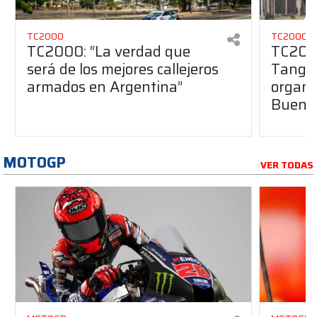
TC2000
TC2000
TC2000: “La verdad que
TC2000
será de los mejores callejeros
Tango 
armados en Argentina”
organiz
Buenos
MOTOGP
VER TODAS