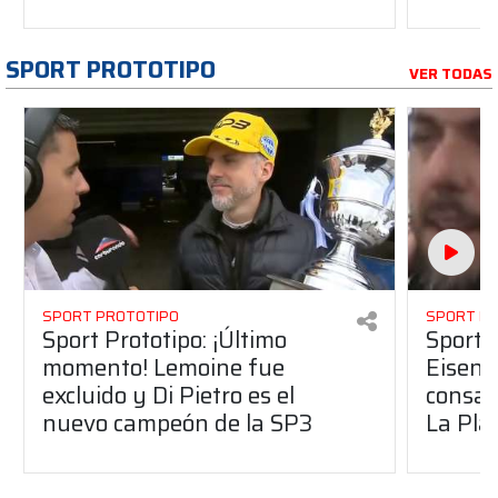
SPORT PROTOTIPO
VER TODAS
SPORT PROTOTIPO
SPORT P
Sport Prototipo: ¡Último
Sport P
momento! Lemoine fue
Eisenc
excluido y Di Pietro es el
consag
nuevo campeón de la SP3
La Pla