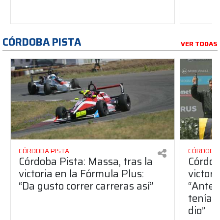
CÓRDOBA PISTA
VER TODAS
CÓRDOBA PISTA
CÓRDOBA 
Córdoba Pista: Massa, tras la
Córdob
victoria en la Fórmula Plus:
victor
“Da gusto correr carreras así”
“Antes
teníam
dio”