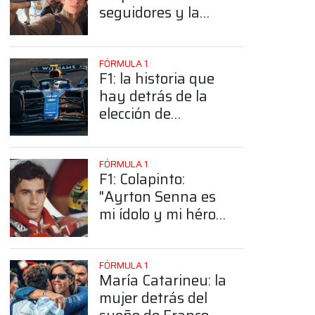
seguidores y la
sorprendente
posición de
Colapinto
FÓRMULA 1
F1: la historia que
hay detrás de la
elección de
Colapinto del
número 43
FÓRMULA 1
F1: Colapinto:
"Ayrton Senna es
mi ídolo y mi héroe
más grande"
FÓRMULA 1
María Catarineu: la
mujer detrás del