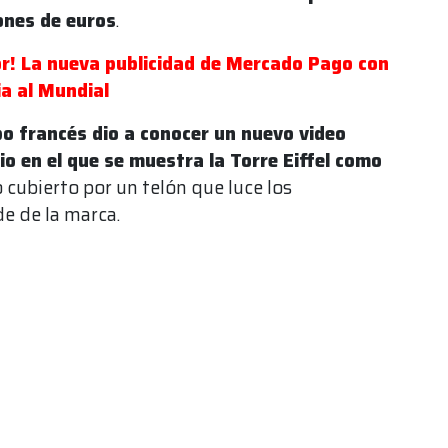
ones de euros
.
or! La nueva publicidad de Mercado Pago con
ia al Mundial
po francés dio a conocer un nuevo video
o en el que se muestra la Torre Eiffel como
 cubierto por un telón que luce los
de de la marca.