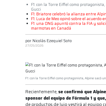
F1: con la Torre Eiffel como protagonista
Gucci
F1: Briatore celebró la alianza entre Alpi
F1: Luca de Meo opinó sobre el acuerdo en
F1: una ONG apuntó contra la FIA y solici
marmotas en Canadá
por
Nicolás Ezequiel Soto
27/05/2026
F1: con la Torre Eiffel como protagonista, Alpine sacó u
Recientemente,
se confirmó que Alpin
sponsor del equipo de Fórmula 1 y que,
de productos de lujo vestirá al equipo