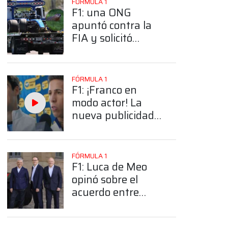
FÓRMULA 1
F1: una ONG
apuntó contra la
FIA y solicitó
medidas para
evitar los
accidentes con las
FÓRMULA 1
marmotas en
F1: ¡Franco en
Canadá
modo actor! La
nueva publicidad
de Mercado Pago
con Colapinto y
Enzo Fernández
FÓRMULA 1
en la previa al
F1: Luca de Meo
Mundial
opinó sobre el
acuerdo entre
Alpine y Gucci,
¿Qué dijo?