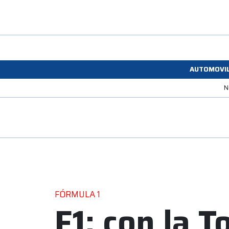
AUTOMOVI
N
FÓRMULA 1
F1: con la To