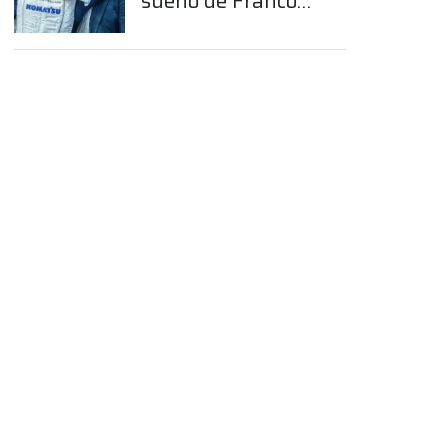
sueño de Franco
Colapinto en la
Fórmula 1