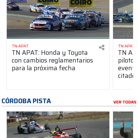
TN APAT
TN APAT
TN APAT: Honda y Toyota
TN APA
con cambios reglamentarios
piloto 
para la próxima fecha
evento
citado
CÓRDOBA PISTA
VER TODAS