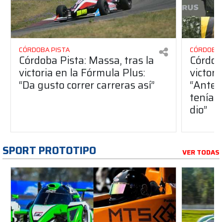
CÓRDOBA PISTA
CÓRDOBA 
Córdoba Pista: Massa, tras la
Córdob
victoria en la Fórmula Plus:
victor
“Da gusto correr carreras así”
“Antes
teníam
dio”
SPORT PROTOTIPO
VER TODAS