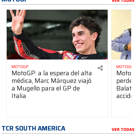
VER TODAS
MOTOGP
MOTOGP
MotoGP: a la espera del alta
MotoGP
médica, Marc Márquez viajó
perder
a Mugello para el GP de
Balato
Italia
accide
TCR SOUTH AMERICA
VER TODAS