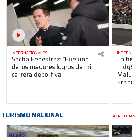
INTERNACIONALES
INTERNAC
Sacha Fenestraz: "Fue uno
La hist
de los mayores logros de mi
Indy50
carrera deportiva"
Maluka
Franco
TURISMO NACIONAL
VER TODAS