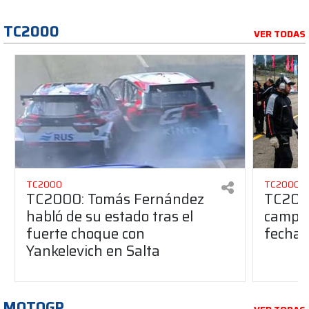
TC2000
VER TODAS
TC2000
TC2000
TC2000: Tomás Fernández
TC2000
habló de su estado tras el
campeo
fuerte choque con
fecha 
Yankelevich en Salta
MOTOGP