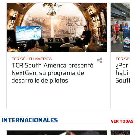
TCR SOUTH AMERICA
TCR SOUT
TCR South America presentó
¿Por q
NextGen, su programa de
habilit
desarrollo de pilotos
South 
INTERNACIONALES
VER TODAS