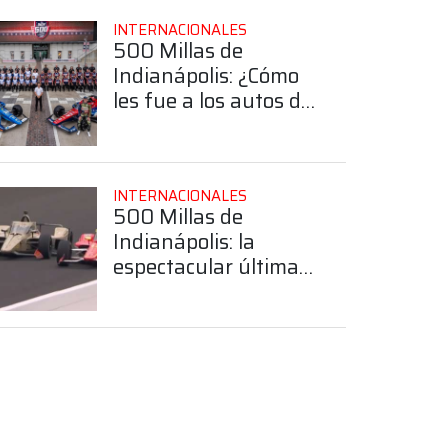
INTERNACIONALES
500 Millas de
Indianápolis: ¿Cómo
les fue a los autos del
equipo Juncos
Hollinger Racing?
INTERNACIONALES
500 Millas de
Indianápolis: la
espectacular última
vuelta entre
Rosenqvist y
Malukas que terminó
con una definición
por 23 milésimas