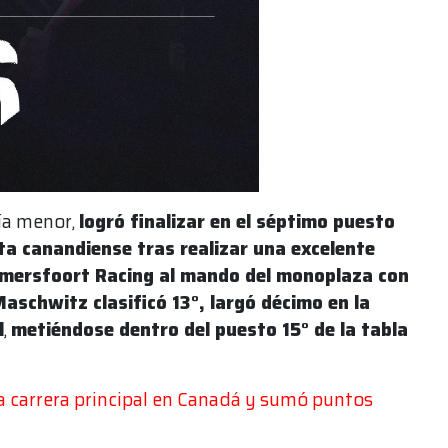
ía menor,
logró finalizar en el séptimo puesto
ista canandiense tras realizar una excelente
Amersfoort Racing al mando del monoplaza con
Maschwitz clasificó 13°, largó décimo en la
l
,
metiéndose dentro del puesto 15° de la tabla
la carrera principal en Canadá y sumó puntos