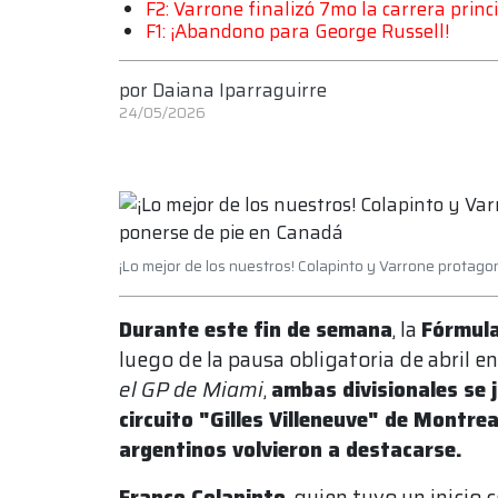
F2: Varrone finalizó 7mo la carrera pri
F1: ¡Abandono para George Russell!
por
Daiana Iparraguirre
24/05/2026
¡Lo mejor de los nuestros! Colapinto y Varrone protag
Durante este fin de semana
, la
Fórmula
luego de la pausa obligatoria de abril en
el GP de Miami
,
ambas divisionales se 
circuito "Gilles Villeneuve" de Montre
argentinos volvieron a destacarse.
Franco Colapinto
, quien tuvo un inicio 