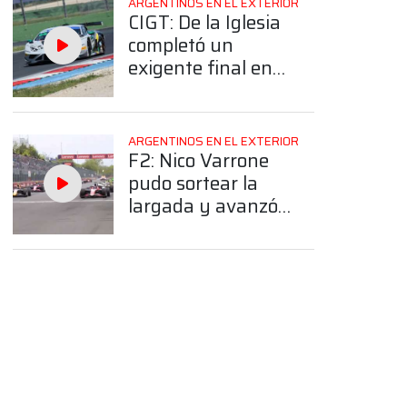
ARGENTINOS EN EL EXTERIOR
CIGT: De la Iglesia
completó un
exigente final en
Vallelunga
ARGENTINOS EN EL EXTERIOR
F2: Nico Varrone
pudo sortear la
largada y avanzó
en el comienzo de
la carrera en
Canadá