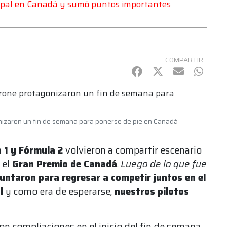
ncipal en Canadá y sumó puntos importantes
COMPARTIR
Facebook
Twitter
mail
Whats
onizaron un fin de semana para ponerse de pie en Canadá
 1 y Fórmula 2
volvieron a compartir escenario
 el
Gran Premio de Canadá
.
Luego de lo que fue
juntaron para regresar a competir juntos en el
al
y como era de esperarse,
nuestros pilotos
con compliaciones en el inicio del fin de semana