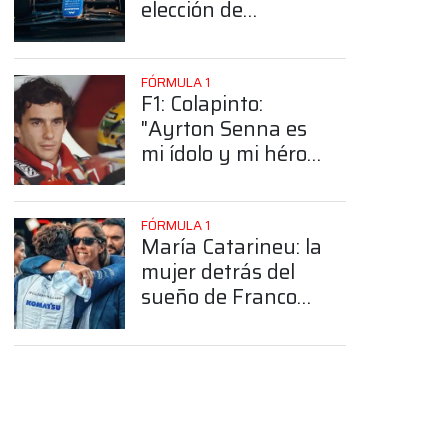
elección de
Colapinto del
número 43
FÓRMULA 1
F1: Colapinto:
"Ayrton Senna es
mi ídolo y mi héroe
más grande"
FÓRMULA 1
María Catarineu: la
mujer detrás del
sueño de Franco
Colapinto en la
Fórmula 1