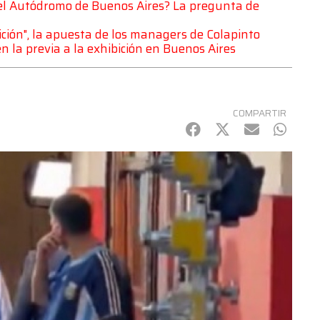
del Autódromo de Buenos Aires? La pregunta de
ción", la apuesta de los managers de Colapinto
en la previa a la exhibición en Buenos Aires
COMPARTIR
Facebook
Twitter
mail
Whats