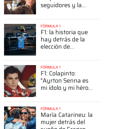
seguidores y la
sorprendente
posición de
Colapinto
FÓRMULA 1
F1: la historia que
hay detrás de la
elección de
Colapinto del
número 43
FÓRMULA 1
F1: Colapinto:
"Ayrton Senna es
mi ídolo y mi héroe
más grande"
FÓRMULA 1
María Catarineu: la
mujer detrás del