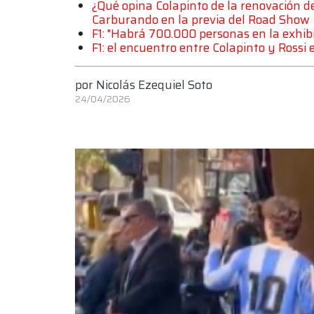
¿Qué opina Colapinto de la renovación 
Carburando en la previa del Road Show
F1: "Habrá 700.000 personas en la exhibi
F1: el encuentro entre Colapinto y Rossi 
por
Nicolás Ezequiel Soto
24/04/2026