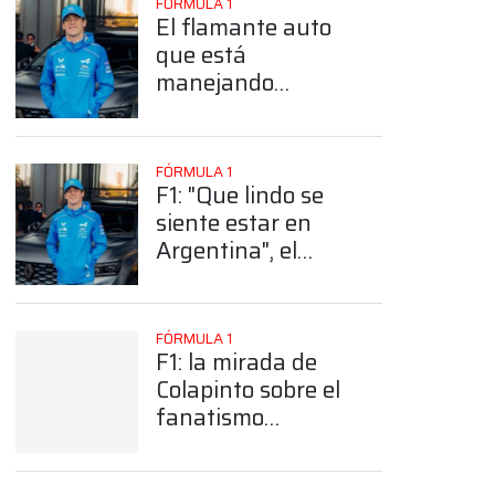
FÓRMULA 1
El flamante auto
que está
manejando
Colapinto en sus
días en Buenos
Aires
FÓRMULA 1
F1: "Que lindo se
siente estar en
Argentina", el
posteo de Alpine
de cara al Road
Show de Colapinto
FÓRMULA 1
F1: la mirada de
Colapinto sobre el
fanatismo
argentino: "No
noté algo parecido