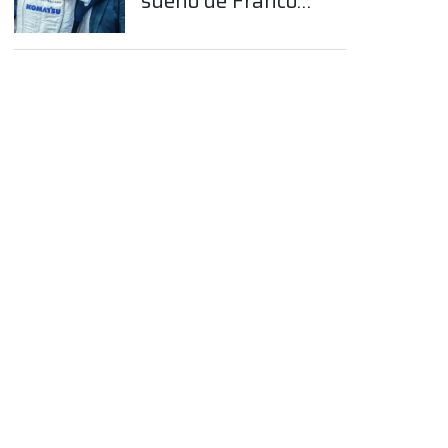
sueño de Franco
Colapinto en la
Fórmula 1