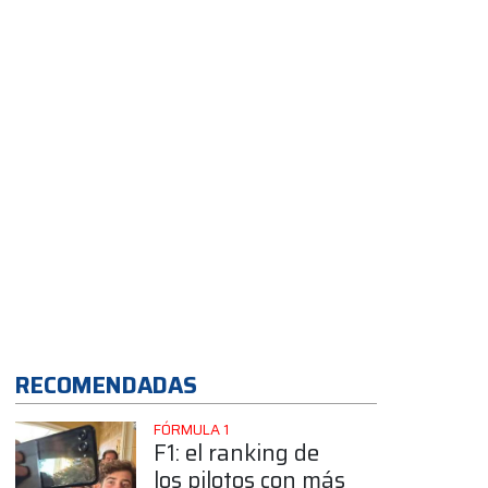
en ningún otro
rookie"
App
RECOMENDADAS
FÓRMULA 1
F1: el ranking de
los pilotos con más