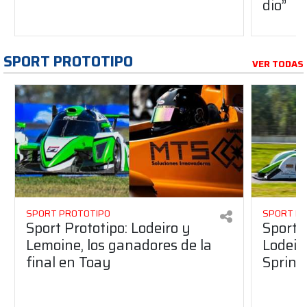
dio”
SPORT PROTOTIPO
VER TODAS
SPORT PROTOTIPO
SPORT P
Sport Prototipo: Lodeiro y
Sport 
Lemoine, los ganadores de la
Lodeir
final en Toay
Sprint