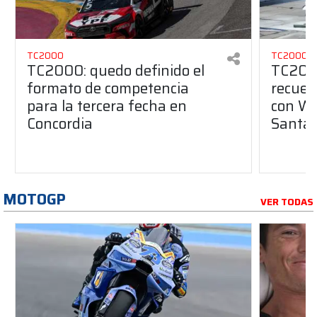
TC2000
TC2000
TC2000: quedo definido el
TC2000
formato de competencia
recuer
para la tercera fecha en
con We
Concordia
Santa 
MOTOGP
VER TODAS