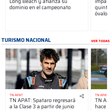
Long Beach y afianza su
impara
dominio en el campeonato
quinta 
óvalo 
TURISMO NACIONAL
VER TODAS
TN APAT
TN APAT
TN APAT: Spataro regresará
TN APA
a la Clase 3 a partir de junio
hace u