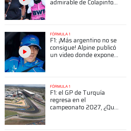
admirable de Colapinto
con un fanático en las
calles de Buenos Aires
FÓRMULA 1
F1: ¡Más argentino no se
consigue! Alpine publicó
un video donde expone
la pasión albiceleste de
Colapinto
FÓRMULA 1
F1: el GP de Turquía
regresa en el
campeonato 2027, ¿Qué
valoración hace Alpine?