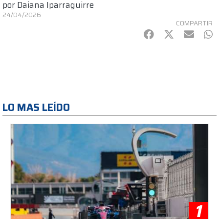
por
Daiana Iparraguirre
24/04/2026
COMPARTIR
Facebook
Twitter
mail
Wh
LO MAS LEÍDO
1