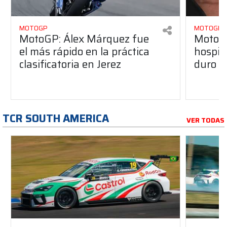
MOTOGP
MOTOGP
MotoGP: Álex Márquez fue
MotoGP
el más rápido en la práctica
hospita
clasificatoria en Jerez
duro a
TCR SOUTH AMERICA
VER TODAS