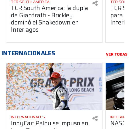
TCR SOUTH AMERICA
TCR SOUT
TCR South America: la dupla
TCR So
de Gianfratti - Brickley
para e
dominó el Shakedown en
Interl
Interlagos
INTERNACIONALES
VER TODAS
INTERNACIONALES
INTERNAC
IndyCar: Palou se impuso en
NASCA