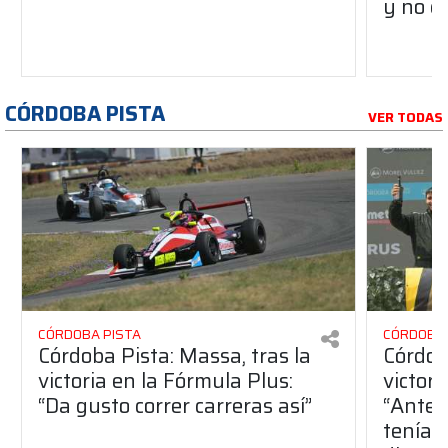
y no c
CÓRDOBA PISTA
VER TODAS
CÓRDOBA PISTA
CÓRDOBA 
Córdoba Pista: Massa, tras la
Córdob
victoria en la Fórmula Plus:
victor
“Da gusto correr carreras así”
“Antes
teníam