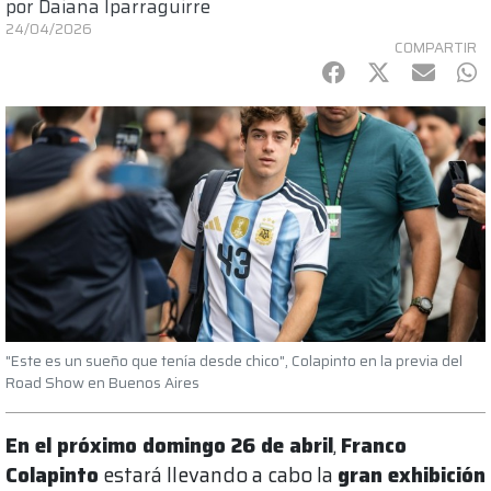
por
Daiana Iparraguirre
24/04/2026
COMPARTIR
Facebook
Twitter
mail
Wh
"Este es un sueño que tenía desde chico", Colapinto en la previa del
Road Show en Buenos Aires
En el próximo domingo 26 de abril
,
Franco
Colapinto
estará llevando a cabo la
gran exhibición