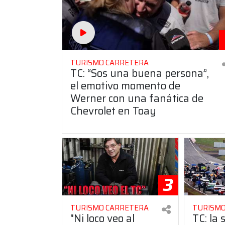
TURISMO CARRETERA
TC: “Sos una buena persona”,
el emotivo momento de
Werner con una fanática de
Chevrolet en Toay
3
TURISMO CARRETERA
TURISMO
"Ni loco veo al
TC: la 