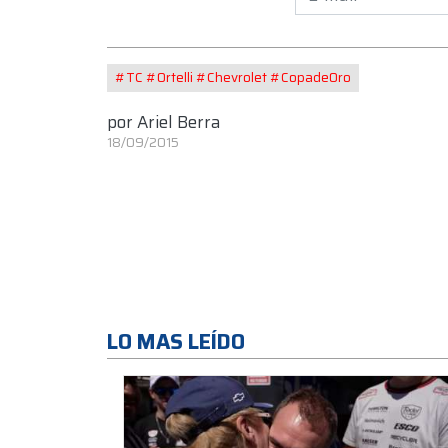
#TC #Ortelli #Chevrolet #CopadeOro
por
Ariel Berra
18/09/2015
LO MAS LEÍDO