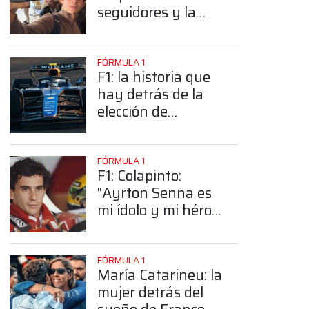
seguidores y la
sorprendente
posición de
Colapinto
FÓRMULA 1
F1: la historia que
hay detrás de la
elección de
App
Colapinto del
número 43
FÓRMULA 1
F1: Colapinto:
"Ayrton Senna es
mi ídolo y mi héroe
más grande"
FÓRMULA 1
María Catarineu: la
mujer detrás del