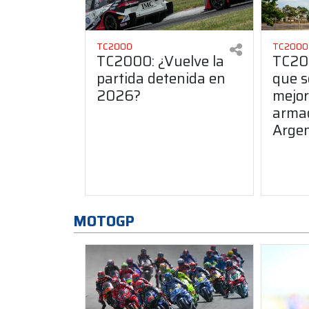
TC2000
TC2000
TC2000: ¿Vuelve la
TC200
partida detenida en
que s
2026?
mejor
arma
Argen
MOTOGP