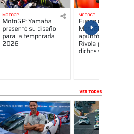
MOTOGP
MOTOGP
MotoGP: Yamaha
Fuego cruzado en
presentó su diseño
MotoGP: Dall’Igna
para la temporada
apuntó contra
2026
Rivola por sus
dichos sobre Ducati
VER TODAS