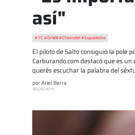
así"
#TC #Ortelli #Chevrolet #CopadeOro
El piloto de Salto consiguió la pole p
Carburando.com destacó que es un en
querés escuchar la palabra del séxtu
por
Ariel Berra
18/09/2015