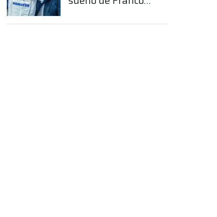
sueño de Franco
Colapinto en la
Fórmula 1