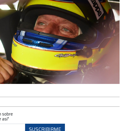
n sobre
 así"
SUSCRIBIRME