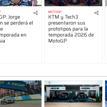
P
MOTOGP
P: Jorge
KTM y Tech3
n se perderá el
presentaron sus
de
prototipos para la
emporada en
temporada 2026 de
sia
MotoGP