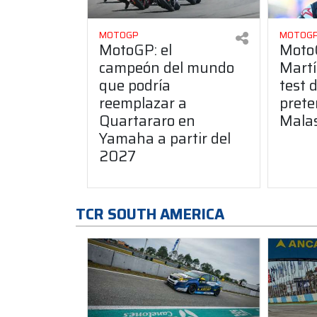
MOTOGP
MOTOG
MotoGP: el
MotoG
campeón del mundo
Martí
que podría
test 
reemplazar a
pret
Quartararo en
Mala
Yamaha a partir del
2027
TCR SOUTH AMERICA