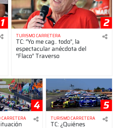
1
2
TURISMO CARRETERA
TC: “Yo me cag.. todo”, la
espectacular anécdota del
“Flaco” Traverso
4
5
 CARRETERA
TURISMO CARRETERA
situación
TC: ¿Quiénes