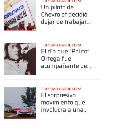
TURISMO CARRETERA
Un piloto de
Chevrolet decidió
dejar de trabajar
con un ídolo del TC
y fue a buscar al
motorista de
TURISMO CARRETERA
Agustín Canapino
El día que “Palito”
Ortega fue
acompañante de
Di Palma en el TC
TURISMO CARRETERA
El sorpresivo
App
movimiento que
involucra a una
campeón de TC y
se conocería en los