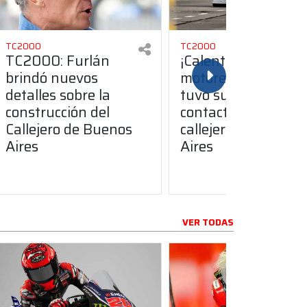
TC2000
TC2000
TC2000: Furlán
¡Calentando
brindó nuevos
motores! El TC200
detalles sobre la
tuvo su primer
construcción del
contacto con el
Callejero de Buenos
callejero de Buenos
Aires
Aires
VER TODAS