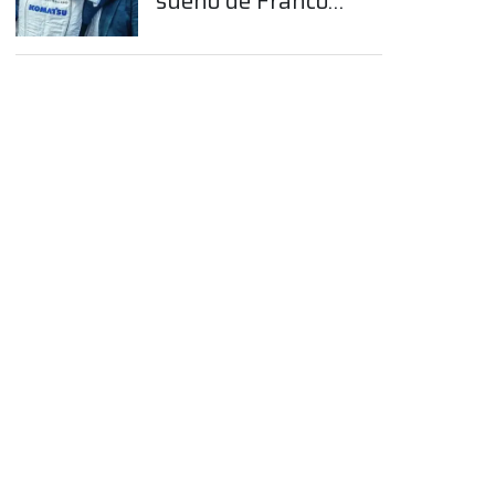
sueño de Franco
Colapinto en la
Fórmula 1