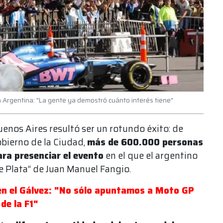
 a Argentina: "La gente ya demostró cuánto interés tiene"
enos Aires resultó ser un rotundo éxito: de
obierno de la Ciudad,
más de 600.000 personas
ara presenciar el evento
en el que el argentino
e Plata” de Juan Manuel Fangio.
 en el Gálvez: "No sólo apuntamos a Moto GP
de la F1"