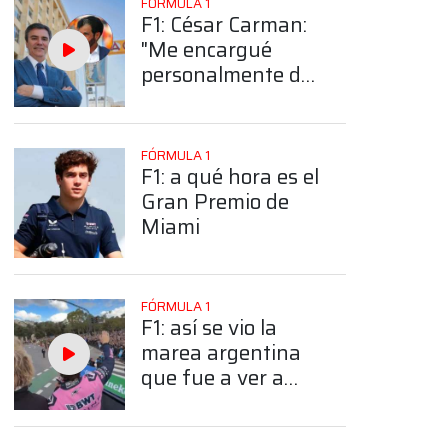
FÓRMULA 1
F1: César Carman:
"Me encargué
personalmente de
mandarle al
presidente de la
FIA todas las
FÓRMULA 1
imágenes del Road
F1: a qué hora es el
Show"
Gran Premio de
Miami
FÓRMULA 1
F1: así se vio la
marea argentina
que fue a ver a
Colapinto desde el
bus del Road Show