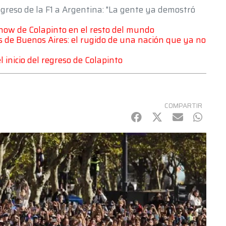
egreso de la F1 a Argentina: "La gente ya demostró
 Show de Colapinto en el resto del mundo
les de Buenos Aires: el rugido de una nación que ya no
l inicio del regreso de Colapinto
COMPARTIR
Facebook
Twitter
mail
Whats