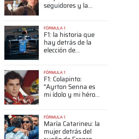
seguidores y la
sorprendente
posición de
Colapinto
FÓRMULA 1
F1: la historia que
hay detrás de la
elección de
Colapinto del
número 43
FÓRMULA 1
F1: Colapinto:
"Ayrton Senna es
mi ídolo y mi héroe
más grande"
FÓRMULA 1
María Catarineu: la
mujer detrás del