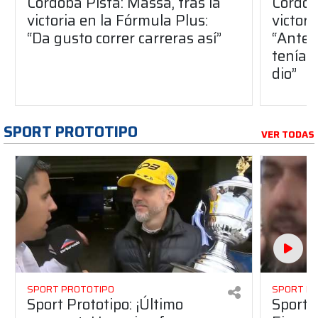
Córdoba Pista: Massa, tras la
Córdob
victoria en la Fórmula Plus:
victor
“Da gusto correr carreras así”
“Antes
teníam
dio”
SPORT PROTOTIPO
VER TODAS
SPORT PROTOTIPO
SPORT P
Sport Prototipo: ¡Último
Sport P