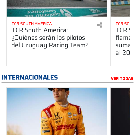
TCR SOUTH AMERICA
TCR SOUT
TCR South America:
TCR So
¿Quiénes serán los pilotos
flaman
del Uruguay Racing Team?
suma a
al 20
INTERNACIONALES
VER TODAS