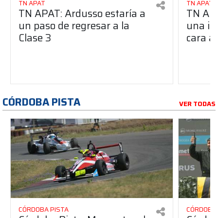
TN APAT
TN APAT
TN APAT: Ardusso estaría a
TN APA
un paso de regresar a la
una im
Clase 3
cara al
CÓRDOBA PISTA
VER TODAS
CÓRDOBA PISTA
CÓRDOBA 