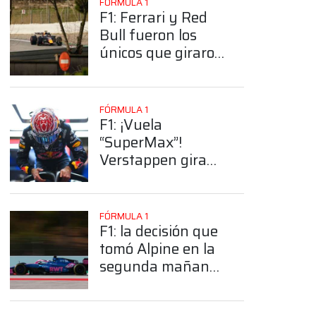
FÓRMULA 1
F1: Ferrari y Red
Bull fueron los
únicos que giraron
en la sesión
matutina en
Barcelona
FÓRMULA 1
F1: ¡Vuela
“SuperMax”!
Verstappen gira
bajo la lluvia en
Barcelona
App
FÓRMULA 1
F1: la decisión que
tomó Alpine en la
segunda mañana
de los test de
pretemporada