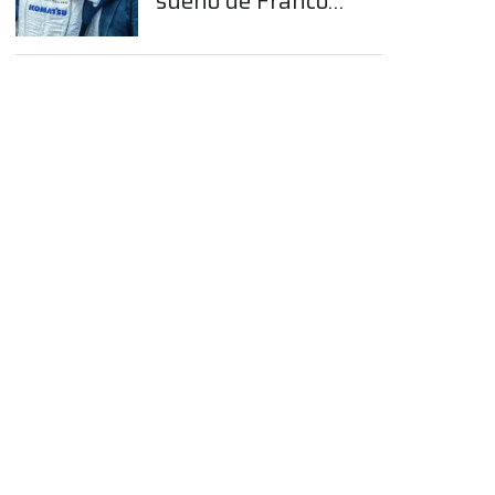
sueño de Franco
Colapinto en la
Fórmula 1