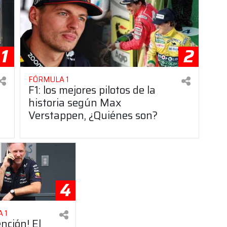
1
2
FÓRMULA 1
F1: los mejores pilotos de la
historia según Max
Verstappen, ¿Quiénes son?
4
 1
ención! El