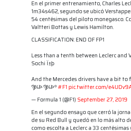
En el primer entrenamiento, Charles Lecl
1m34s462, segundo se ubicó Verstappen 
54 centésimas del piloto monegasco. C
Valtteri Bottas y Lewis Hamilton.
CLASSIFICATION: END OF FP1
Less than a tenth between Leclerc and V
Sochi Ï±ϸ
And the Mercedes drivers have a bit to f
Ϡ¼Ϸ·Ϡ¼Ϸº
#F1
pic.twitter.com/e4UDv9
— Formula 1 (@F1)
September 27, 2019
En el segundo ensayo que cerró la jorna
de su Red Bull y quedó en lo más alto d
como escolta a Leclerc a 33 centésimas 