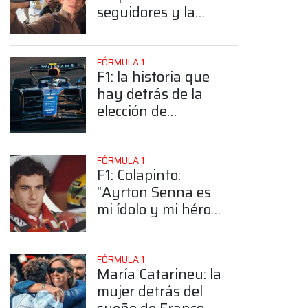
seguidores y la
sorprendente
posición de
Colapinto
FÓRMULA 1
F1: la historia que
hay detrás de la
elección de
Colapinto del
número 43
FÓRMULA 1
F1: Colapinto:
"Ayrton Senna es
mi ídolo y mi héroe
más grande"
FÓRMULA 1
María Catarineu: la
mujer detrás del