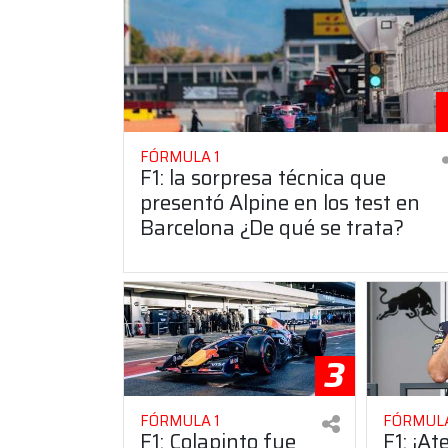
FÓRMULA 1
F1: la sorpresa técnica que
presentó Alpine en los test en
Barcelona ¿De qué se trata?
3
FÓRMULA 1
FÓRMULA
F1: Colapinto fue
F1: ¡At