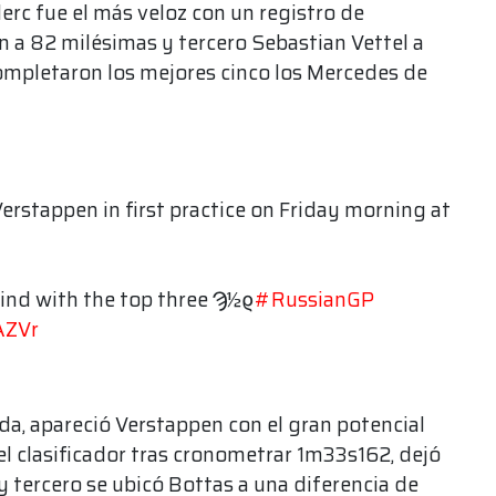
erc fue el más veloz con un registro de
a 82 milésimas y tercero Sebastian Vettel a
ompletaron los mejores cinco los Mercedes de
erstappen in first practice on Friday morning at
ind with the top three Ϡ½ϱ
#RussianGP
AZVr
da, apareció Verstappen con el gran potencial
el clasificador tras cronometrar 1m33s162, dejó
y tercero se ubicó Bottas a una diferencia de