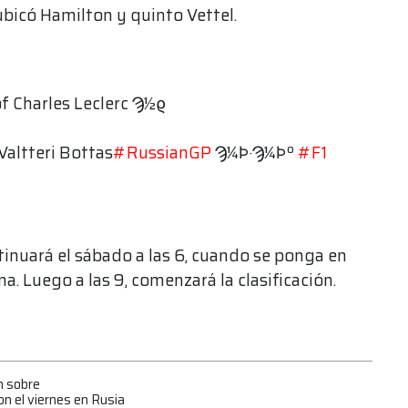
bicó Hamilton y quinto Vettel.
f Charles Leclerc Ϡ½ϱ
Valtteri Bottas
#RussianGP
Ϡ¼Ϸ·Ϡ¼Ϸº
#F1
tinuará el sábado a las 6, cuando se ponga en
a. Luego a las 9, comenzará la clasificación.
n sobre
n el viernes en Rusia