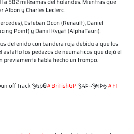
oll a 582 milésimas del holandés. Mientras que
 Albon y Charles Leclerc.
Mercedes), Esteban Ocon (Renault), Daniel
cing Point) y Daniil Kvyat (AlphaTauri).
os detenido con bandera roja debido a que los
el asfalto los pedazos de neumáticos que dejó el
en previamente había hecho un trompo.
spun off track Ϡ½ϸ®
#BritishGP
Ϡ¼Ϸ¬Ϡ¼Ϸ§
#F1