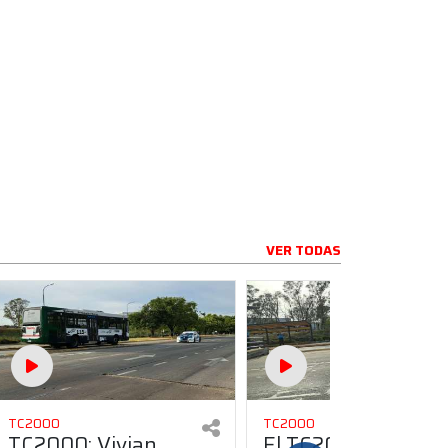
VER TODAS
TC2000
TC2000
TC2000: Vivian,
El TC2000 aceleró