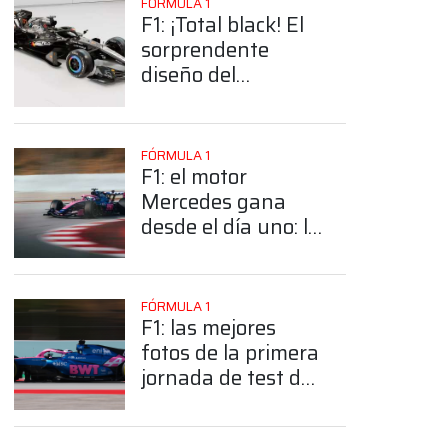
FÓRMULA 1
F1: ¡Total black! El
sorprendente
diseño del
McLaren MCL40
para las pruebas
en Barcelona
FÓRMULA 1
F1: el motor
Mercedes gana
desde el día uno: la
estadística que lo
favoreció en la
primera jornada en
App
FÓRMULA 1
Barcelona
F1: las mejores
fotos de la primera
jornada de test de
pretemporada en
Barcelona