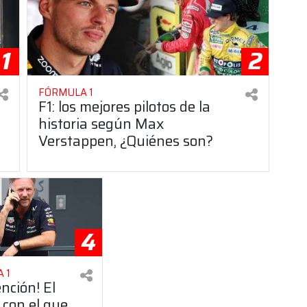
1
2
FÓRMULA 1
F1: los mejores pilotos de la
historia según Max
Verstappen, ¿Quiénes son?
4
 1
ención! El
 con el que