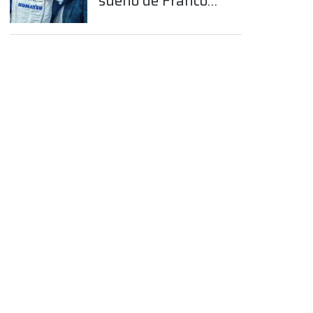
sueño de Franco
Colapinto en la
Fórmula 1