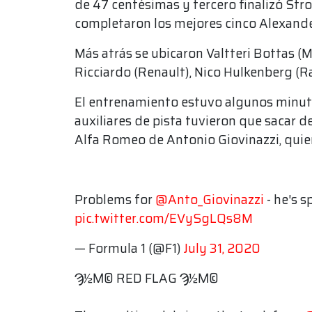
de 47 centésimas y tercero finalizó Str
completaron los mejores cinco Alexander
Más atrás se ubicaron Valtteri Bottas (
Ricciardo (Renault), Nico Hulkenberg (Ra
El entrenamiento estuvo algunos minut
auxiliares de pista tuvieron que sacar d
Alfa Romeo de Antonio Giovinazzi, qui
Problems for
@Anto_Giovinazzi
- he's 
pic.twitter.com/EVySgLQs8M
— Formula 1 (@F1)
July 31, 2020
Ϡ½Ϻ© RED FLAG Ϡ½Ϻ©