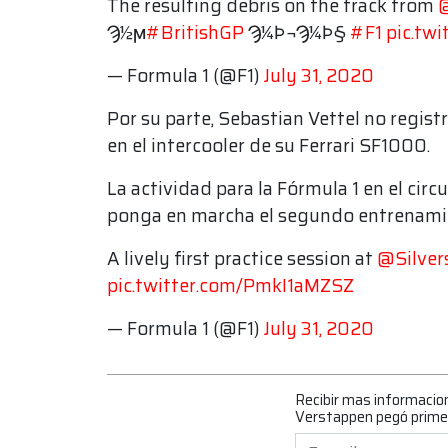
The resulting debris on the track from
@
Ϡ½ϻ
#BritishGP
Ϡ¼Ϸ¬Ϡ¼Ϸ§
#F1
pic.tw
— Formula 1 (@F1)
July 31, 2020
Por su parte, Sebastian Vettel no regis
en el intercooler de su Ferrari SF1000.
La actividad para la Fórmula 1 en el circ
ponga en marcha el segundo entrenami
A lively first practice session at
@Silver
pic.twitter.com/PmkI1aMZSZ
— Formula 1 (@F1)
July 31, 2020
Recibir mas informacio
Verstappen pegó primer