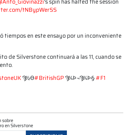
Anto_Giovinazzi
's spin has halted the session
itter.com/tNBypWerSS
tró tiempos en este ensayo por un inconveniente
uito de Silverstone continuará a las 11, cuando se
ento.
stoneUK
Ϡ½ϴ
#BritishGP
Ϡ¼Ϸ¬Ϡ¼Ϸ§
#F1
n sobre
o en Silverstone