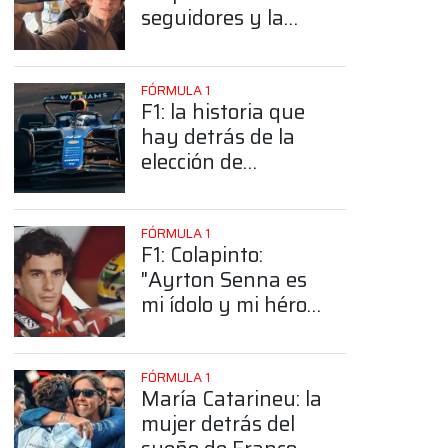
seguidores y la
sorprendente
posición de
Colapinto
FÓRMULA 1
F1: la historia que
hay detrás de la
elección de
Colapinto del
número 43
FÓRMULA 1
F1: Colapinto:
"Ayrton Senna es
mi ídolo y mi héroe
más grande"
FÓRMULA 1
María Catarineu: la
mujer detrás del