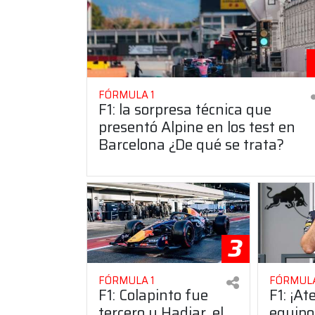
FÓRMULA 1
F1: la sorpresa técnica que
presentó Alpine en los test en
Barcelona ¿De qué se trata?
3
FÓRMULA 1
FÓRMULA
F1: Colapinto fue
F1: ¡At
tercero y Hadjar, el
equipo