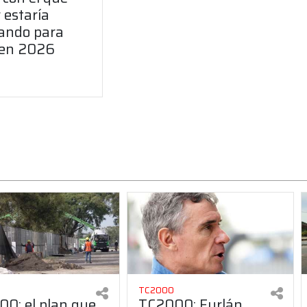
 estaría
ando para
 en 2026
TC2000
0: el plan que
TC2000: Furlán