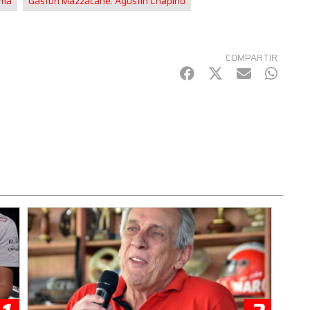
sma
Gastón Mazzacane. Agustín Cnapino
COMPARTIR
Facebook
Twitter
mail
Whats