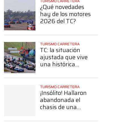
TURISMO CARRETERA
¿Qué novedades
hay de los motores
2026 del TC?
TURISMO CARRETERA
TC: la situación
ajustada que vive
una histórica
estructura por la
construcción de un
auto nuevo
TURISMO CARRETERA
¡Insólito! Hallaron
abandonada el
App
chasis de una
Chevy histórica del
TC en un baldío