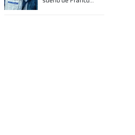
sueño de Franco
Colapinto en la
Fórmula 1