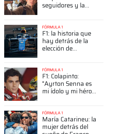
seguidores y la
sorprendente
posición de
Colapinto
FÓRMULA 1
F1: la historia que
hay detrás de la
elección de
Colapinto del
número 43
FÓRMULA 1
F1: Colapinto:
"Ayrton Senna es
mi ídolo y mi héroe
más grande"
FÓRMULA 1
María Catarineu: la
mujer detrás del