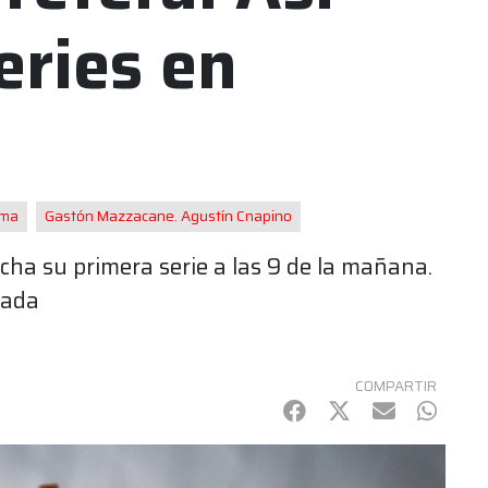
eries en
sma
Gastón Mazzacane. Agustín Cnapino
ha su primera serie a las 9 de la mañana.
nada
COMPARTIR
Facebook
Twitter
mail
Whats