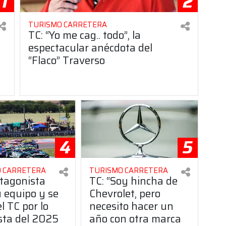
1
2
TURISMO CARRETERA
TC: “Yo me cag.. todo”, la
espectacular anécdota del
“Flaco” Traverso
4
5
 CARRETERA
TURISMO CARRETERA
tagonista
TC: “Soy hincha de
u equipo y se
Chevrolet, pero
l TC por lo
necesito hacer un
sta del 2025
año con otra marca