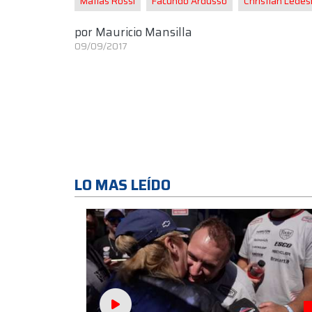
Matías Rossi
Facundo Ardusso
Christian Lede
por
Mauricio Mansilla
09/09/2017
LO MAS LEÍDO