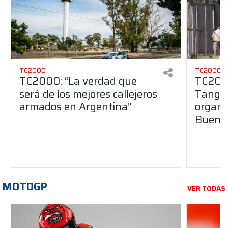
TC2000
TC2000
TC2000: “La verdad que
TC2000
será de los mejores callejeros
Tango 
armados en Argentina”
organiz
Buenos
MOTOGP
VER TODAS