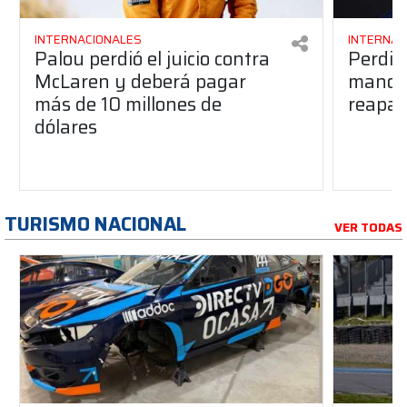
INTERNACIONALES
INTERNAC
Palou perdió el juicio contra
Perdió
McLaren y deberá pagar
manos 
más de 10 millones de
reapar
dólares
TURISMO NACIONAL
VER TODAS