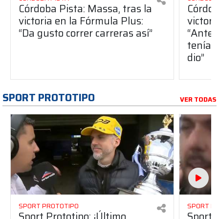
Córdoba Pista: Massa, tras la
Córdob
victoria en la Fórmula Plus:
victor
“Da gusto correr carreras así”
“Antes
teníam
dio”
SPORT PROTOTIPO
VER TODAS
SPORT PROTOTIPO
SPORT P
Sport Prototipo: ¡Último
Sport P