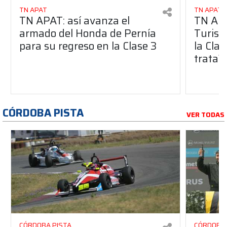
TN APAT
TN APAT
TN APAT: así avanza el
TN APA
armado del Honda de Pernía
Turism
para su regreso en la Clase 3
la Clas
trata?
CÓRDOBA PISTA
VER TODAS
CÓRDOBA PISTA
CÓRDOBA 