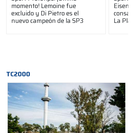
momento! Lemoine fue
Eisenc
excluido y Di Pietro es el
consag
nuevo campeón de la SP3
La Pla
TC2000