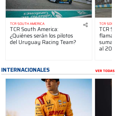
TCR SOUTH AMERICA
TCR SOUT
TCR South America:
TCR So
¿Quiénes serán los pilotos
flaman
del Uruguay Racing Team?
suma a
al 20
INTERNACIONALES
VER TODAS