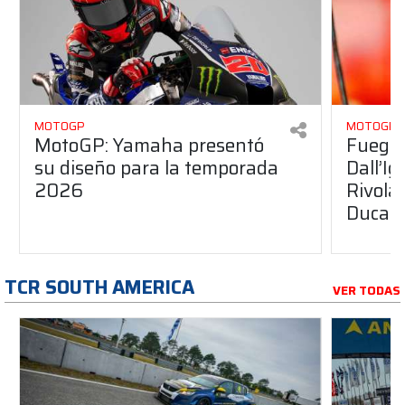
MOTOGP
MOTOGP
MotoGP: Yamaha presentó
Fuego 
su diseño para la temporada
Dall’I
2026
Rivola
Ducati
TCR SOUTH AMERICA
VER TODAS