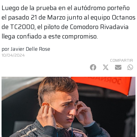
Luego de la prueba en el autódromo porteño
el pasado 21 de Marzo junto al equipo Octanos
de TC2000, el piloto de Comodoro Rivadavia
llega confiado a este compromiso.
por
Javier Delle Rose
10/04/2024
COMPARTIR
Facebook
Twitter
mail
Wh