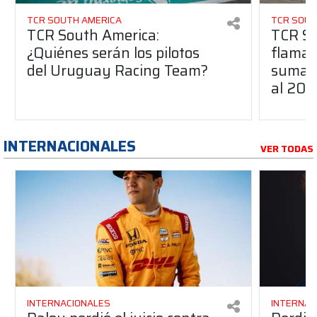
TCR SOUTH AMERICA
TCR SOUT
TCR South America:
TCR So
¿Quiénes serán los pilotos
flaman
del Uruguay Racing Team?
suma a
al 20
INTERNACIONALES
VER TODAS
INTERNACIONALES
INTERNAC