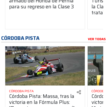
armado del Honda de Pernía
Turism
para su regreso en la Clase 3
la Clas
trata?
CÓRDOBA PISTA
VER TODAS
CÓRDOBA PISTA
CÓRDOBA 
Córdoba Pista: Massa, tras la
Córdob
victoria en la Fórmula Plus:
victor