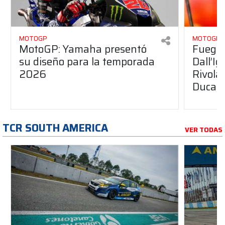
MOTOGP
MOTOGP
MotoGP: Yamaha presentó
Fuego 
su diseño para la temporada
Dall’I
2026
Rivola
Ducati
TCR SOUTH AMERICA
VER TODAS