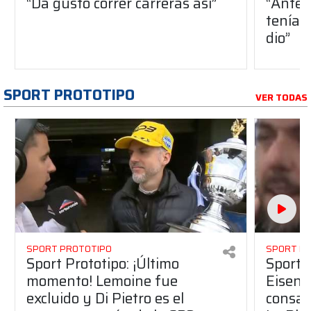
“Da gusto correr carreras así”
“Antes
teníam
dio”
SPORT PROTOTIPO
VER TODAS
SPORT PROTOTIPO
SPORT P
Sport Prototipo: ¡Último
Sport P
momento! Lemoine fue
Eisenc
excluido y Di Pietro es el
consag