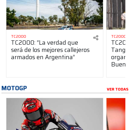
TC2000
TC2000
TC2000: “La verdad que
TC2000
será de los mejores callejeros
Tango 
armados en Argentina”
organiz
Buenos
MOTOGP
VER TODAS