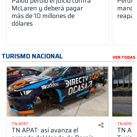
Palou perdió el juicio contra
Perdió
McLaren y deberá pagar
manos 
más de 10 millones de
reapar
dólares
TURISMO NACIONAL
VER TODAS
TN APAT
TN APAT
TN APAT: así avanza el
TN APA