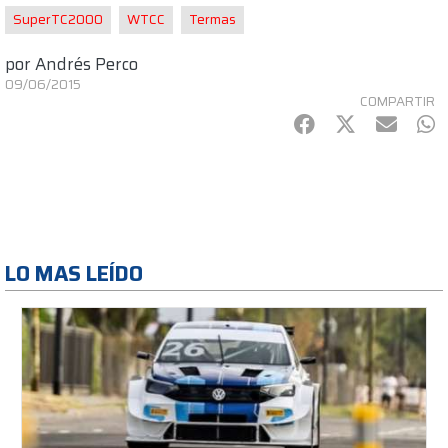
SuperTC2000
WTCC
Termas
por
Andrés Perco
09/06/2015
COMPARTIR
Facebook
Twitter
mail
Wh
LO MAS LEÍDO