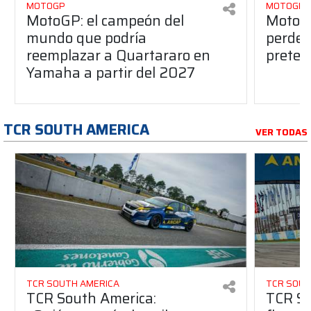
MOTOGP
MOTOGP
MotoGP: el campeón del
MotoGP
mundo que podría
perderá
reemplazar a Quartararo en
pretem
Yamaha a partir del 2027
TCR SOUTH AMERICA
VER TODAS
TCR SOUTH AMERICA
TCR SOUT
TCR South America:
TCR So