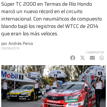
Súper TC 2000 en Termas de Río Hondo
marcó un nuevo récord en el circuito
internacional. Con neumáticos de compuesto
blando bajó los registros del WTCC de 2014
que eran los más veloces.
por
Andrés Perco
09/06/2015
COMPARTIR
Facebook
Twitter
mail
Wh