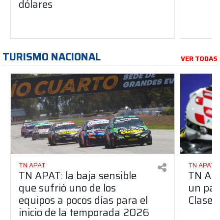
dólares
TURISMO NACIONAL
VER TODAS
TN APAT
TN APAT
TN APAT: la baja sensible
TN APA
que sufrió uno de los
un pas
equipos a pocos días para el
Clase 
inicio de la temporada 2026