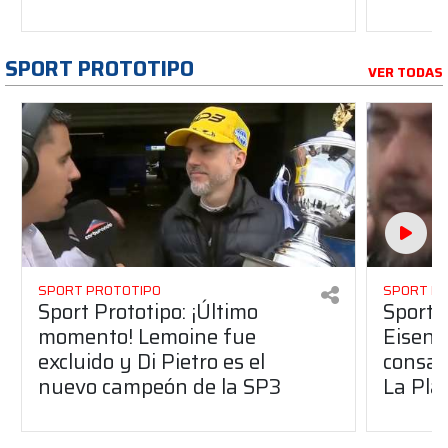
SPORT PROTOTIPO
VER TODAS
SPORT PROTOTIPO
SPORT P
Sport Prototipo: ¡Último
Sport P
momento! Lemoine fue
Eisenc
excluido y Di Pietro es el
consag
nuevo campeón de la SP3
La Pla