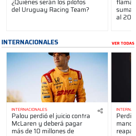
¿Quiénes serán los pilotos
flaman
del Uruguay Racing Team?
suma a
al 20
INTERNACIONALES
VER TODAS
INTERNACIONALES
INTERNAC
Palou perdió el juicio contra
Perdió
McLaren y deberá pagar
manos 
más de 10 millones de
reapar