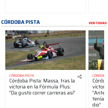
CÓRDOBA PISTA
VER TODAS
CÓRDOBA PISTA
CÓRDOBA 
Córdoba Pista: Massa, tras la
Córdob
victoria en la Fórmula Plus:
victor
“Da gusto correr carreras así”
“Antes
teníam
dio”