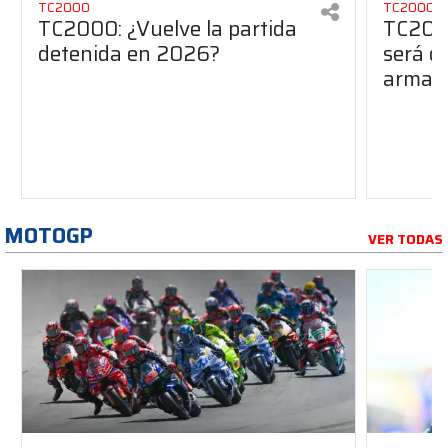
TC2000
TC2000
TC2000: ¿Vuelve la partida
TC2000
detenida en 2026?
será de
armado
MOTOGP
VER TODAS