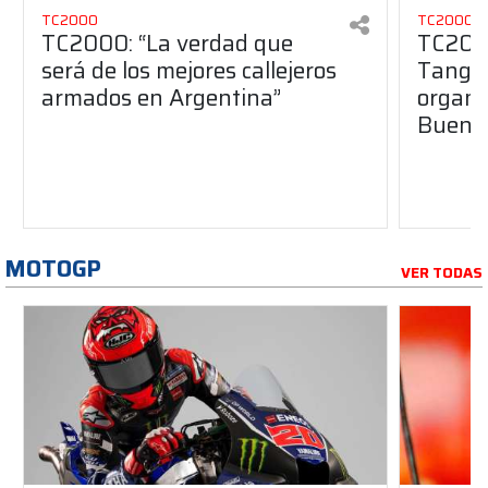
TC2000
TC2000
TC2000: “La verdad que
TC2000
será de los mejores callejeros
Tango 
armados en Argentina”
organiz
Buenos
MOTOGP
VER TODAS