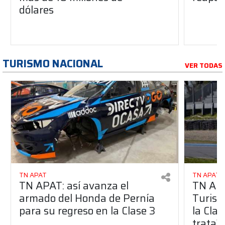
dólares
TURISMO NACIONAL
VER TODAS
TN APAT
TN APAT
TN APAT: así avanza el
TN APA
armado del Honda de Pernía
Turism
para su regreso en la Clase 3
la Clas
trata?