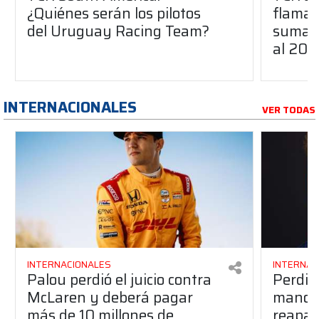
¿Quiénes serán los pilotos
flaman
del Uruguay Racing Team?
suma a
al 20
INTERNACIONALES
VER TODAS
INTERNACIONALES
INTERNAC
Palou perdió el juicio contra
Perdió
McLaren y deberá pagar
manos 
más de 10 millones de
reapar