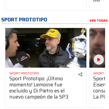
SPORT PROTOTIPO
VER TODAS
SPORT PROTOTIPO
SPORT P
Sport Prototipo: ¡Último
Sport P
momento! Lemoine fue
Eisenc
excluido y Di Pietro es el
consag
nuevo campeón de la SP3
La Pla