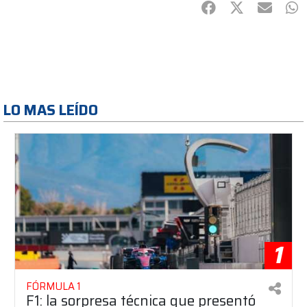
Facebook
Twitter
mail
Wh
LO MAS LEÍDO
1
FÓRMULA 1
F1: la sorpresa técnica que presentó