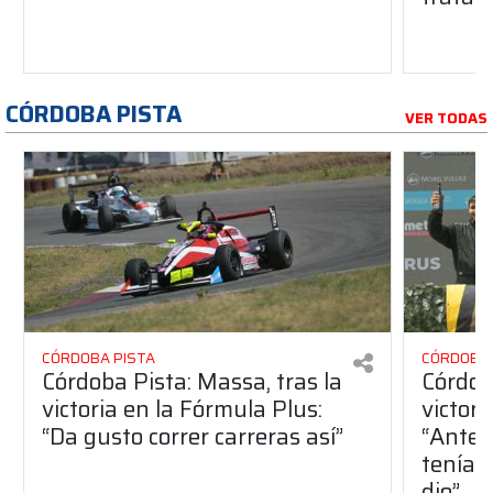
CÓRDOBA PISTA
VER TODAS
CÓRDOBA PISTA
CÓRDOBA 
Córdoba Pista: Massa, tras la
Córdob
victoria en la Fórmula Plus:
victor
“Da gusto correr carreras así”
“Antes
teníam
dio”