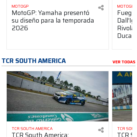
MOTOGP
MOTOGP
MotoGP: Yamaha presentó
Fuego 
su diseño para la temporada
Dall’I
2026
Rivola
Ducati
TCR SOUTH AMERICA
VER TODAS
TCR SOUTH AMERICA
TCR SOUT
TCR South America:
TCR So