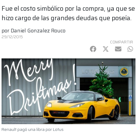
Fue el costo simbólico por la compra, ya que se
hizo cargo de las grandes deudas que poseía.
por
Daniel Gonzalez Rouco
29/12/2015
COMPARTIR
Facebook
Twitter
mail
Wh
Renault pagó una libra por Lotus