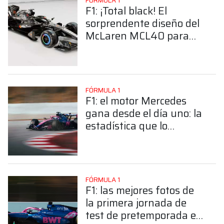
FÓRMULA 1
F1: ¡Total black! El
sorprendente diseño del
McLaren MCL40 para
las pruebas en
Barcelona
FÓRMULA 1
F1: el motor Mercedes
gana desde el día uno: la
estadística que lo
favoreció en la primera
jornada en Barcelona
FÓRMULA 1
F1: las mejores fotos de
la primera jornada de
test de pretemporada en