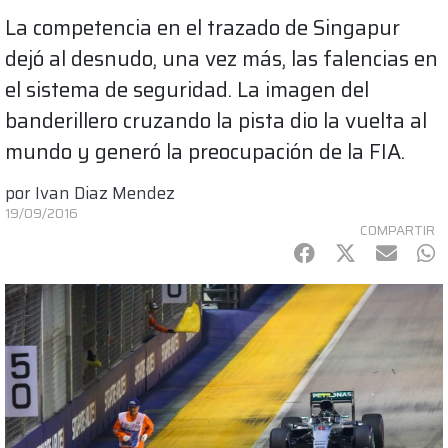
La competencia en el trazado de Singapur
dejó al desnudo, una vez más, las falencias en
el sistema de seguridad. La imagen del
banderillero cruzando la pista dio la vuelta al
mundo y generó la preocupación de la FIA.
por
Ivan Diaz Mendez
19/09/2016
COMPARTIR
Facebook
Twitter
mail
Wh