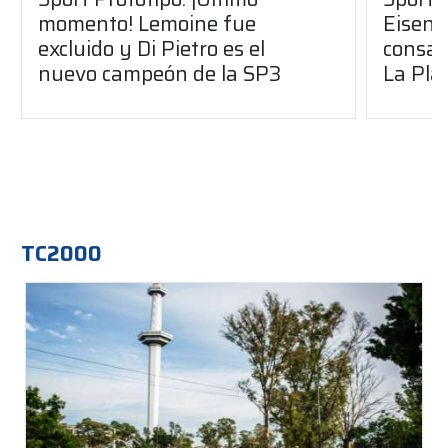
momento! Lemoine fue
Eisenc
excluido y Di Pietro es el
consag
nuevo campeón de la SP3
La Pla
TC2000