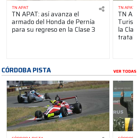
TN APAT
TN APAT
TN APAT: así avanza el
TN APA
armado del Honda de Pernía
Turism
para su regreso en la Clase 3
la Clas
trata?
CÓRDOBA PISTA
VER TODAS