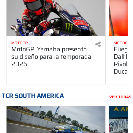
MOTOGP
MOTOGP
MotoGP: Yamaha presentó
Fuego 
su diseño para la temporada
Dall’I
2026
Rivola
Ducati
TCR SOUTH AMERICA
VER TODAS