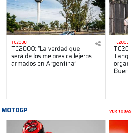
TC2000
TC2000
TC2000: “La verdad que
TC2000
será de los mejores callejeros
Tango 
armados en Argentina”
organiz
Buenos
MOTOGP
VER TODAS