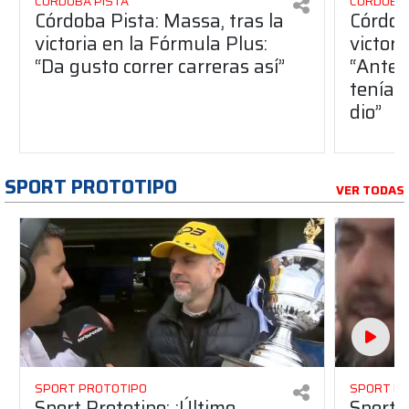
CÓRDOBA PISTA
CÓRDOBA 
Córdoba Pista: Massa, tras la
Córdob
victoria en la Fórmula Plus:
victor
“Da gusto correr carreras así”
“Antes
teníam
dio”
SPORT PROTOTIPO
VER TODAS
SPORT PROTOTIPO
SPORT P
Sport Prototipo: ¡Último
Sport P