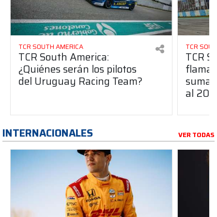
TCR SOUTH AMERICA
TCR SOUT
TCR South America:
TCR So
¿Quiénes serán los pilotos
flaman
del Uruguay Racing Team?
suma a
al 20
INTERNACIONALES
VER TODAS