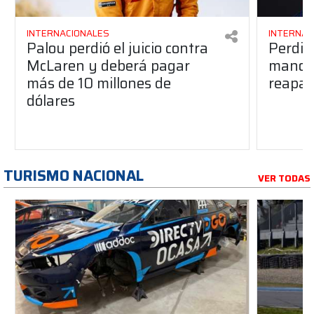
INTERNACIONALES
INTERNAC
Palou perdió el juicio contra
Perdió
McLaren y deberá pagar
manos 
más de 10 millones de
reapar
dólares
TURISMO NACIONAL
VER TODAS