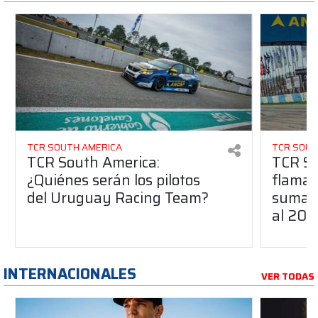
TCR SOUTH AMERICA
TCR SOUT
TCR South America:
TCR So
¿Quiénes serán los pilotos
flaman
del Uruguay Racing Team?
suma a
al 20
INTERNACIONALES
VER TODAS