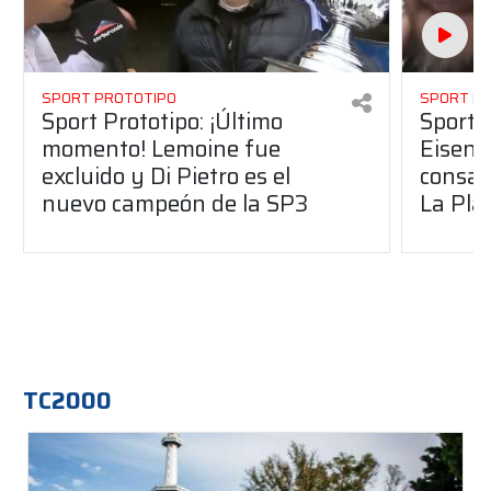
SPORT PROTOTIPO
SPORT P
Sport Prototipo: ¡Último
Sport P
momento! Lemoine fue
Eisenc
excluido y Di Pietro es el
consag
nuevo campeón de la SP3
La Pla
TC2000