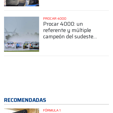
Clase B
PROCAR 4000
Procar 4000: un
referente y múltiple
campeón del sudeste
bonaerense confirmó su
llegada a la Clase B
RECOMENDADAS
FÓRMULA 1