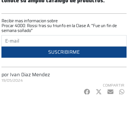
conocé su amplio catálogo de productos.
Recibir mas informacion sobre
Procar 4000: Rossi tras su triunfo en la Clase A: "Fue un fin de
semana soñado"
SUSCRIBIRME
por
Ivan Diaz Mendez
19/05/2024
COMPARTIR
Facebook
Twitter
mail
Wh