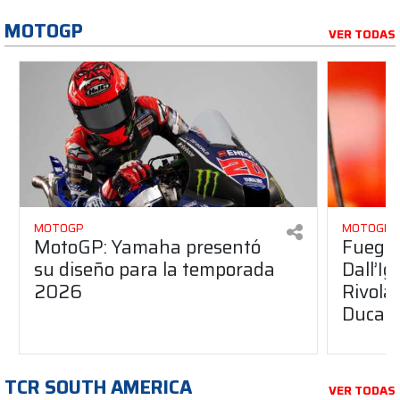
MOTOGP
VER TODAS
MOTOGP
MOTOGP
MotoGP: Yamaha presentó
Fuego 
su diseño para la temporada
Dall’I
2026
Rivola
Ducati
TCR SOUTH AMERICA
VER TODAS