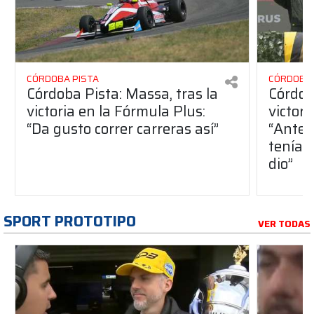
CÓRDOBA PISTA
CÓRDOBA 
Córdoba Pista: Massa, tras la
Córdob
victoria en la Fórmula Plus:
victor
“Da gusto correr carreras así”
“Antes
teníam
dio”
SPORT PROTOTIPO
VER TODAS