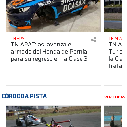
TN APAT
TN APAT
TN APAT: así avanza el
TN APA
armado del Honda de Pernía
Turism
para su regreso en la Clase 3
la Clas
trata?
CÓRDOBA PISTA
VER TODAS