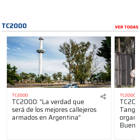
TC2000
VER TODAS
TC2000
TC2000
TC2000: “La verdad que
TC2000
será de los mejores callejeros
Tango 
armados en Argentina”
organiz
Buenos