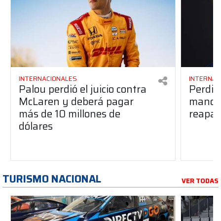
INTERNACIONALES
INTERNAC
Palou perdió el juicio contra
Perdió
McLaren y deberá pagar
manos 
más de 10 millones de
reapar
dólares
TURISMO NACIONAL
VER TODAS