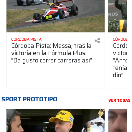
CÓRDOBA PISTA
CÓRDOBA 
Córdoba Pista: Massa, tras la
Córdob
victoria en la Fórmula Plus:
victor
“Da gusto correr carreras así”
“Antes
teníam
dio”
SPORT PROTOTIPO
VER TODAS