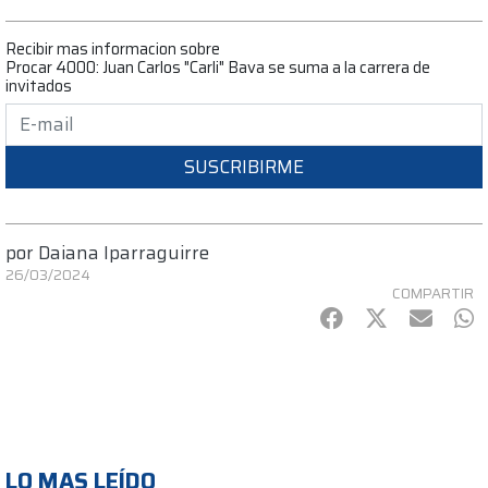
Recibir mas informacion sobre
Procar 4000: Juan Carlos "Carli" Bava se suma a la carrera de
invitados
SUSCRIBIRME
por
Daiana Iparraguirre
26/03/2024
COMPARTIR
Facebook
Twitter
mail
Wh
LO MAS LEÍDO