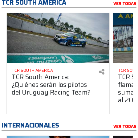
TCR SOUTH AMERICA
VER TODAS
TCR SOUTH AMERICA
TCR SOUT
TCR South America:
TCR So
¿Quiénes serán los pilotos
flaman
del Uruguay Racing Team?
suma a
al 20
INTERNACIONALES
VER TODAS