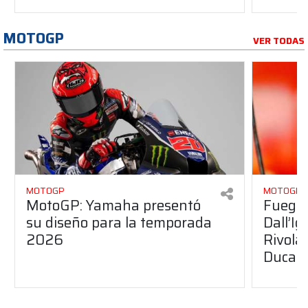
MOTOGP
VER TODAS
MOTOGP
MOTOGP
MotoGP: Yamaha presentó
Fuego 
su diseño para la temporada
Dall’I
2026
Rivola
Ducati