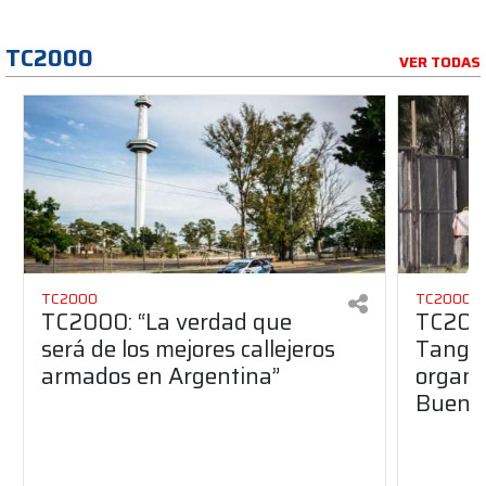
TC2000
VER TODAS
TC2000
TC2000
TC2000: “La verdad que
TC2000
será de los mejores callejeros
Tango 
armados en Argentina”
organiz
Buenos