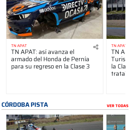
TN APAT
TN APAT
TN APAT: así avanza el
TN APA
armado del Honda de Pernía
Turism
para su regreso en la Clase 3
la Clas
trata?
CÓRDOBA PISTA
VER TODAS