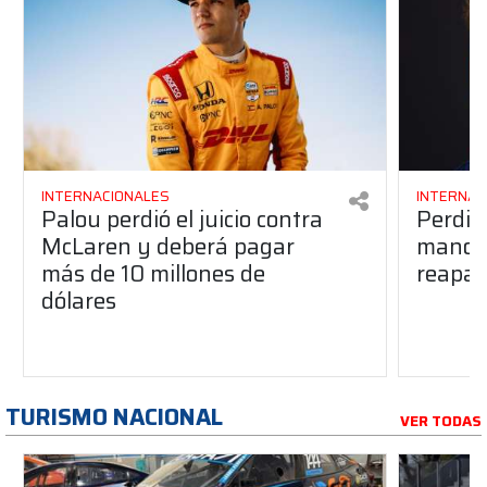
INTERNACIONALES
INTERNAC
Palou perdió el juicio contra
Perdió
McLaren y deberá pagar
manos 
más de 10 millones de
reapar
dólares
TURISMO NACIONAL
VER TODAS