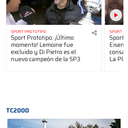
SPORT PROTOTIPO
SPORT P
Sport Prototipo: ¡Último
Sport P
momento! Lemoine fue
Eisenc
excluido y Di Pietro es el
consag
nuevo campeón de la SP3
La Pla
TC2000