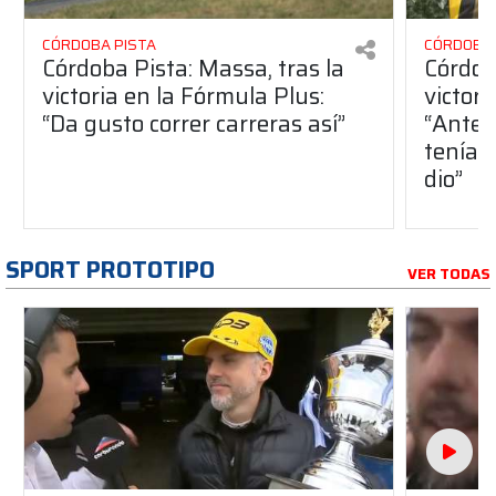
CÓRDOBA PISTA
CÓRDOBA 
Córdoba Pista: Massa, tras la
Córdob
victoria en la Fórmula Plus:
victor
“Da gusto correr carreras así”
“Antes
teníam
dio”
SPORT PROTOTIPO
VER TODAS