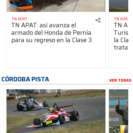
TN APAT
TN APAT
TN APAT: así avanza el
TN APA
armado del Honda de Pernía
Turism
para su regreso en la Clase 3
la Clas
trata?
CÓRDOBA PISTA
VER TODAS