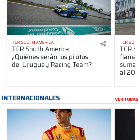
TCR SOUTH AMERICA
TCR SOUT
TCR South America:
TCR So
¿Quiénes serán los pilotos
flaman
del Uruguay Racing Team?
suma a
al 20
INTERNACIONALES
VER TODAS