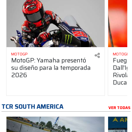
MOTOGP
MOTOGP
MotoGP: Yamaha presentó
Fuego 
su diseño para la temporada
Dall’I
2026
Rivola
Ducati
TCR SOUTH AMERICA
VER TODAS