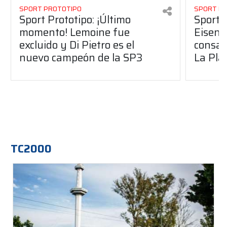
SPORT PROTOTIPO
SPORT P
Sport Prototipo: ¡Último
Sport P
momento! Lemoine fue
Eisenc
excluido y Di Pietro es el
consag
nuevo campeón de la SP3
La Pla
TC2000