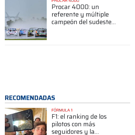
PROCAR 4000
Procar 4000: un
referente y múltiple
campeón del sudeste
bonaerense confirmó su
llegada a la Clase B
RECOMENDADAS
FÓRMULA 1
F1: el ranking de los
pilotos con más
seguidores y la