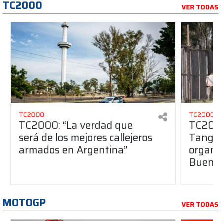
TC2000
VER TODAS
TC2000
TC2000
TC2000: “La verdad que
TC2000
será de los mejores callejeros
Tango 
armados en Argentina”
organiz
Buenos
MOTOGP
VER TODAS