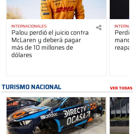
INTERNACIONALES
INTERNAC
Palou perdió el juicio contra
Perdió
McLaren y deberá pagar
manos 
más de 10 millones de
reapar
dólares
TURISMO NACIONAL
VER TODAS