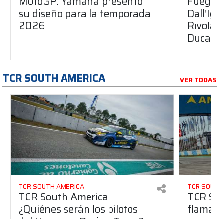
MotoGP: Yamaha presentó
Fuego 
su diseño para la temporada
Dall’I
2026
Rivola
Ducati
TCR SOUTH AMERICA
VER TODAS
TCR SOUTH AMERICA
TCR SOUT
TCR South America:
TCR So
¿Quiénes serán los pilotos
flaman