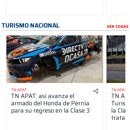
TURISMO NACIONAL
VER TODAS
TN APAT
TN APAT
TN APAT: así avanza el
TN APA
armado del Honda de Pernía
Turism
para su regreso en la Clase 3
la Clas
trata?