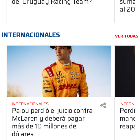
del Uruguay Racing Team?
suma a
al 20
INTERNACIONALES
VER TODAS
INTERNACIONALES
INTERNAC
Palou perdió el juicio contra
Perdió
McLaren y deberá pagar
manos 
más de 10 millones de
reapar
dólares