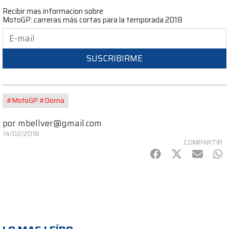
Recibir mas informacion sobre
MotoGP: carreras más cortas para la temporada 2018
SUSCRIBIRME
#MotoGP #Dorna
por
mbellver@gmail.com
14/02/2018
COMPARTIR
Facebook
Twitter
mail
Wh