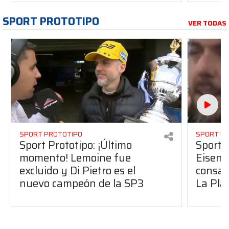
SPORT PROTOTIPO
VER TODAS
SPORT PROTOTIPO
SPORT P
Sport Prototipo: ¡Último
Sport P
momento! Lemoine fue
Eisenc
excluido y Di Pietro es el
consag
nuevo campeón de la SP3
La Pla