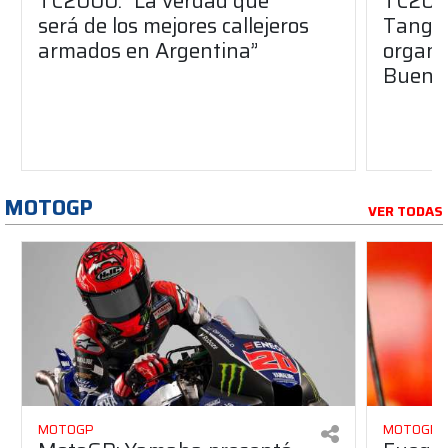
TC2000: “La verdad que
TC2000
será de los mejores callejeros
Tango 
armados en Argentina”
organiz
Buenos
MOTOGP
VER TODAS
MOTOGP
MOTOGP