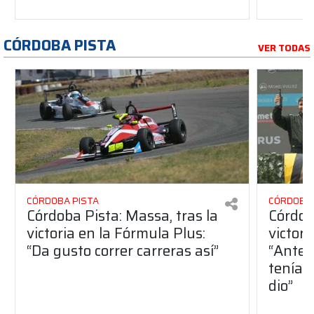
CÓRDOBA PISTA
VER TODAS
CÓRDOBA PISTA
CÓRDOBA 
Córdoba Pista: Massa, tras la
Córdob
victoria en la Fórmula Plus:
victor
“Da gusto correr carreras así”
“Antes
teníam
dio”