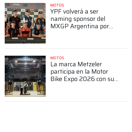
MOTOS
YPF volverá a ser
naming sponsor del
MXGP Argentina por
tercer año consecutivo
MOTOS
La marca Metzeler
participa en la Motor
Bike Expo 2026 con sus
últimos productos y
como socio de MBE
Premium Selection