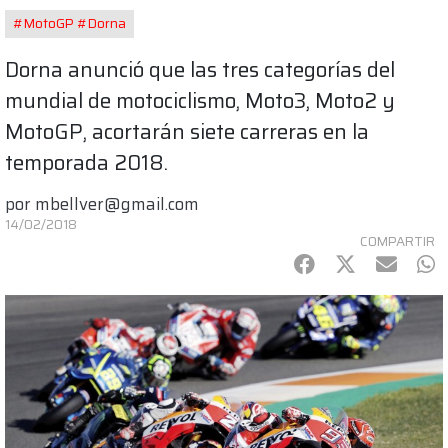
#MotoGP #Dorna
Dorna anunció que las tres categorías del
mundial de motociclismo, Moto3, Moto2 y
MotoGP, acortarán siete carreras en la
temporada 2018.
por
mbellver@gmail.com
14/02/2018
COMPARTIR
Facebook
Twitter
mail
Wh