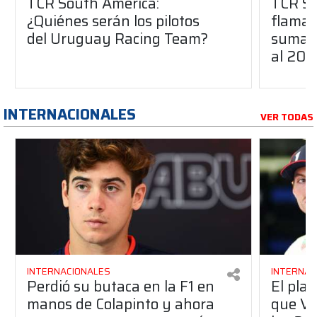
TCR South America:
TCR So
¿Quiénes serán los pilotos
flaman
del Uruguay Racing Team?
suma a
al 20
INTERNACIONALES
VER TODAS
INTERNACIONALES
INTERNAC
Perdió su butaca en la F1 en
El pla
manos de Colapinto y ahora
que Ve