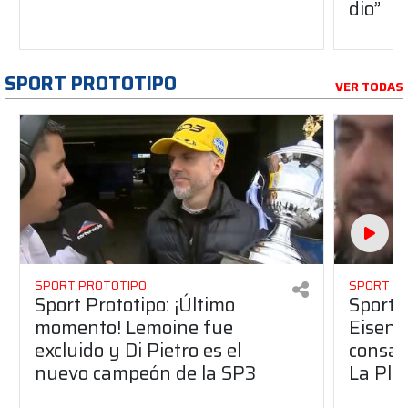
dio”
SPORT PROTOTIPO
VER TODAS
SPORT PROTOTIPO
SPORT P
Sport Prototipo: ¡Último
Sport P
momento! Lemoine fue
Eisenc
excluido y Di Pietro es el
consag
nuevo campeón de la SP3
La Pla