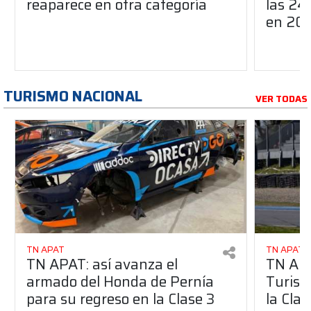
reaparece en otra categoría
las 24
en 20
TURISMO NACIONAL
VER TODAS
TN APAT
TN APAT
TN APAT: así avanza el
TN APA
armado del Honda de Pernía
Turism
para su regreso en la Clase 3
la Clas