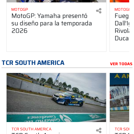
MOTOGP
MOTOGP
MotoGP: Yamaha presentó
Fuego 
su diseño para la temporada
Dall’I
2026
Rivola
Ducati
TCR SOUTH AMERICA
VER TODAS
TCR SOUTH AMERICA
TCR SOUT