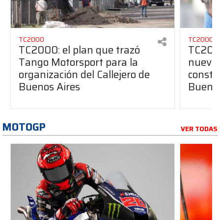
TC2000
TC2000
TC2000: el plan que trazó
TC2000
Tango Motorsport para la
nuevos
organización del Callejero de
constru
Buenos Aires
Buenos
MOTOGP
VER TODAS