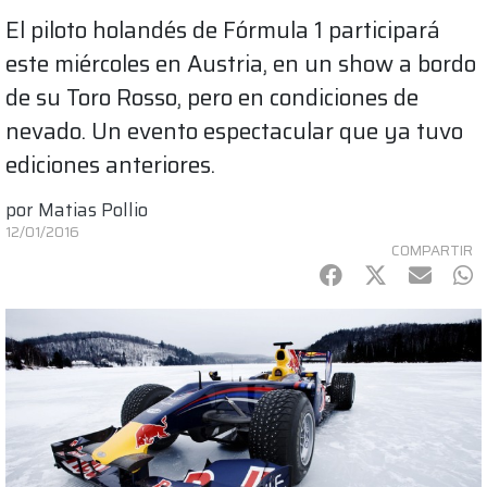
El piloto holandés de Fórmula 1 participará
este miércoles en Austria, en un show a bordo
de su Toro Rosso, pero en condiciones de
nevado. Un evento espectacular que ya tuvo
ediciones anteriores.
por
Matias Pollio
12/01/2016
COMPARTIR
Facebook
Twitter
mail
Wh