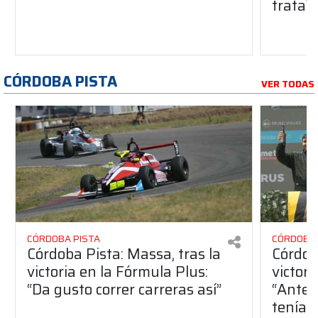
trata?
CÓRDOBA PISTA
VER TODAS
CÓRDOBA PISTA
CÓRDOBA 
Córdoba Pista: Massa, tras la
Córdob
victoria en la Fórmula Plus:
victor
“Da gusto correr carreras así”
“Antes
teníam