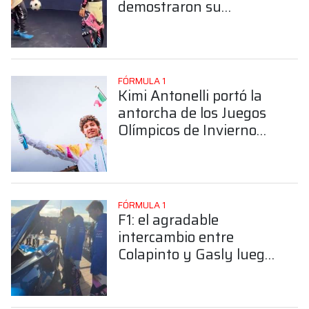
demostraron su
habilidad con la pelota
en los pies
FÓRMULA 1
Kimi Antonelli portó la
antorcha de los Juegos
Olímpicos de Invierno
Milano Cortina 2026
FÓRMULA 1
F1: el agradable
intercambio entre
Colapinto y Gasly luego
de subirse a un súper
deportivo de Alpine