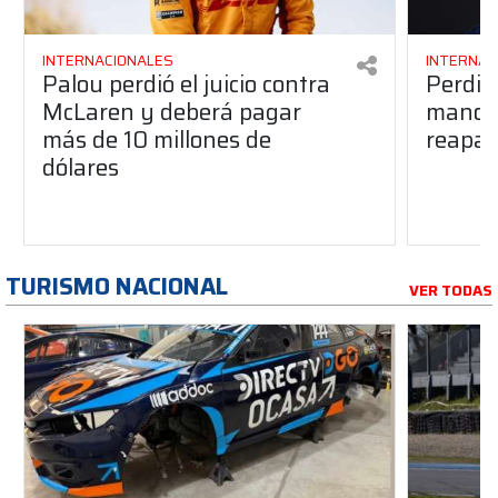
INTERNACIONALES
INTERNAC
Palou perdió el juicio contra
Perdió
McLaren y deberá pagar
manos 
más de 10 millones de
reapar
dólares
TURISMO NACIONAL
VER TODAS