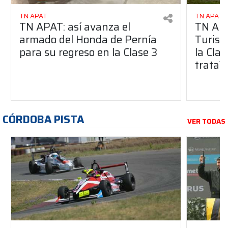
TN APAT
TN APAT
TN APAT: así avanza el
TN APA
armado del Honda de Pernía
Turism
para su regreso en la Clase 3
la Clas
trata?
CÓRDOBA PISTA
VER TODAS