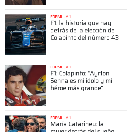
Colapinto
FÓRMULA 1
F1: la historia que hay
detrás de la elección de
Colapinto del número 43
FÓRMULA 1
F1: Colapinto: "Ayrton
Senna es mi ídolo y mi
héroe más grande"
FÓRMULA 1
María Catarineu: la
mujer detrás del sueño