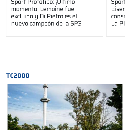
Sport Prototipo: ¡Último
Sport P
momento! Lemoine fue
Eisenc
excluido y Di Pietro es el
consag
nuevo campeón de la SP3
La Pla
TC2000