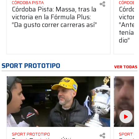
CÓRDOBA PISTA
CÓRDOBA 
Córdoba Pista: Massa, tras la
Córdob
victoria en la Fórmula Plus:
victor
“Da gusto correr carreras así”
“Antes
teníam
dio”
SPORT PROTOTIPO
VER TODAS
SPORT PROTOTIPO
SPORT P