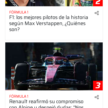
2
FÓRMULA 1
F1: los mejores pilotos de la historia
según Max Verstappen, ¿Quiénes
son?
3
FÓRMULA 1
Renault reafirmó su compromiso
con Alpine y despejó dudas: “Nos