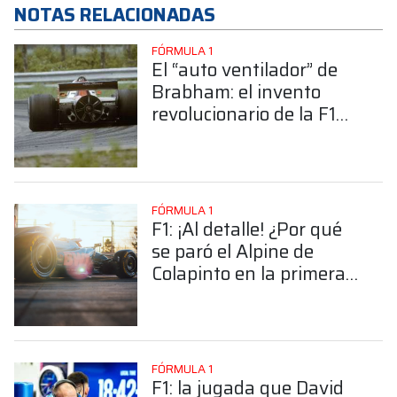
NOTAS RELACIONADAS
FÓRMULA 1
El “auto ventilador” de
Brabham: el invento
revolucionario de la F1
que resultó víctima de
los intereses de
Ecclestone
FÓRMULA 1
F1: ¡Al detalle! ¿Por qué
se paró el Alpine de
Colapinto en la primera
mañana de test?
FÓRMULA 1
F1: la jugada que David