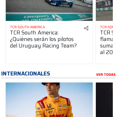
TCR SOUTH AMERICA
TCR SOUT
TCR South America:
TCR So
¿Quiénes serán los pilotos
flaman
del Uruguay Racing Team?
suma a
al 20
INTERNACIONALES
VER TODAS