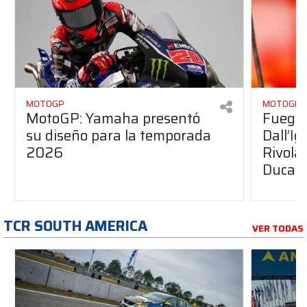
MOTOGP
MOTOGP
MotoGP: Yamaha presentó
Fuego 
su diseño para la temporada
Dall’I
2026
Rivola
Ducati
TCR SOUTH AMERICA
VER TODAS