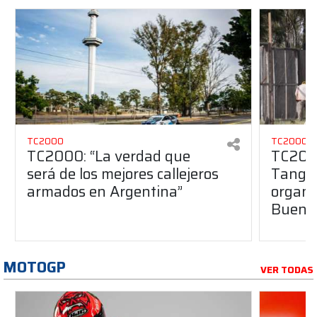
TC2000
TC2000
TC2000: “La verdad que
TC2000
será de los mejores callejeros
Tango 
armados en Argentina”
organiz
Buenos
MOTOGP
VER TODAS