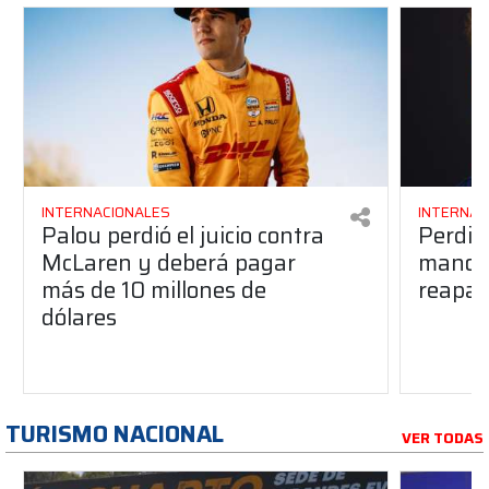
INTERNACIONALES
INTERNAC
Palou perdió el juicio contra
Perdió
McLaren y deberá pagar
manos 
más de 10 millones de
reapar
dólares
TURISMO NACIONAL
VER TODAS