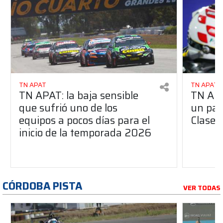
TN APAT
TN APAT
TN APAT: la baja sensible
TN APA
que sufrió uno de los
un pas
equipos a pocos días para el
Clase 
inicio de la temporada 2026
CÓRDOBA PISTA
VER TODAS