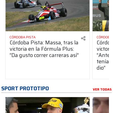
CÓRDOBA PISTA
CÓRDOBA 
Córdoba Pista: Massa, tras la
Córdob
victoria en la Fórmula Plus:
victor
“Da gusto correr carreras así”
“Antes
teníam
dio”
SPORT PROTOTIPO
VER TODAS