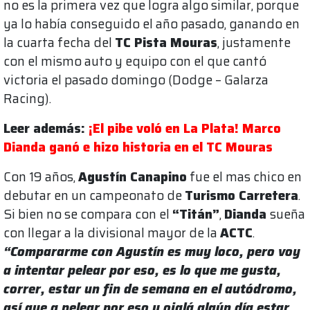
no es la primera vez que logra algo similar, porque
ya lo había conseguido el año pasado, ganando en
la cuarta fecha del
TC Pista Mouras
, justamente
con el mismo auto y equipo con el que cantó
victoria el pasado domingo (Dodge – Galarza
Racing).
Leer además:
¡El pibe voló en La Plata! Marco
Dianda ganó e hizo historia en el TC Mouras
Con 19 años,
Agustín Canapino
fue el mas chico en
debutar en un campeonato de
Turismo Carretera
.
Si bien no se compara con el
“Titán”
,
Dianda
sueña
con llegar a la divisional mayor de la
ACTC
.
“Compararme con Agustín es muy loco, pero voy
a intentar pelear por eso, es lo que me gusta,
correr, estar un fin de semana en el autódromo,
así que a pelear por eso y ojalá algún día estar