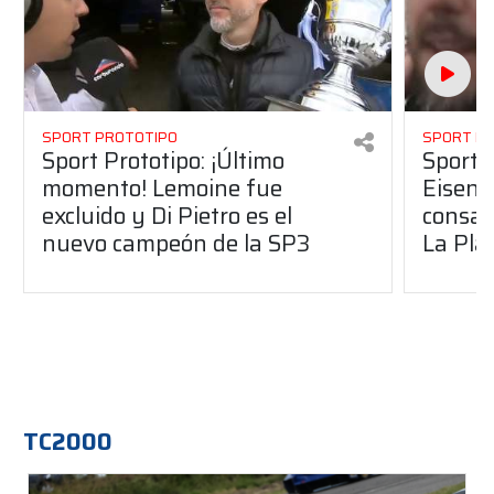
SPORT PROTOTIPO
SPORT P
Sport Prototipo: ¡Último
Sport P
momento! Lemoine fue
Eisenc
excluido y Di Pietro es el
consag
nuevo campeón de la SP3
La Pla
TC2000