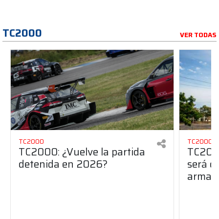
TC2000
VER TODAS
TC2000
TC2000
TC2000: ¿Vuelve la partida
TC2000
detenida en 2026?
será de
armado