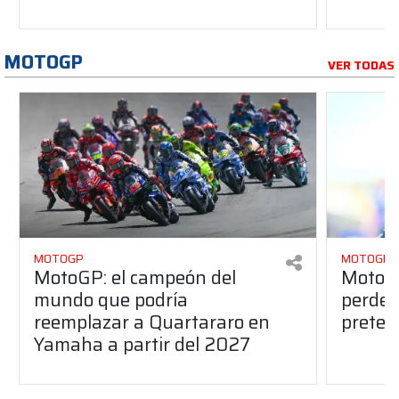
MOTOGP
VER TODAS
MOTOGP
MOTOGP
MotoGP: el campeón del
MotoGP
mundo que podría
perderá
reemplazar a Quartararo en
pretem
Yamaha a partir del 2027