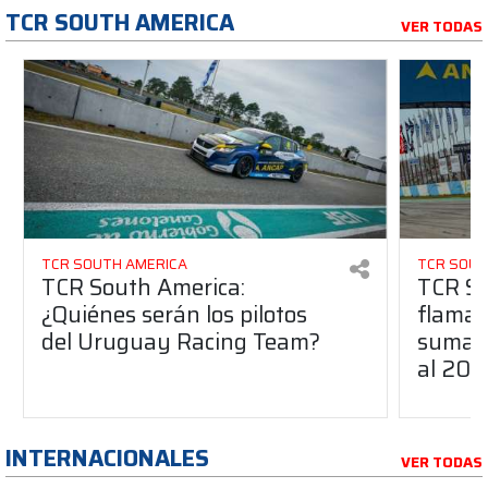
TCR SOUTH AMERICA
VER TODAS
TCR SOUTH AMERICA
TCR SOUT
TCR South America:
TCR So
¿Quiénes serán los pilotos
flaman
del Uruguay Racing Team?
suma a
al 20
INTERNACIONALES
VER TODAS