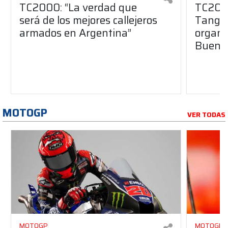
TC2000: “La verdad que
TC2000
será de los mejores callejeros
Tango 
armados en Argentina”
organiz
Buenos
MOTOGP
VER TODAS
MOTOGP
MOTOGP