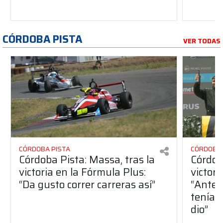
CÓRDOBA PISTA
VER TODAS
CÓRDOBA PISTA
CÓRDOBA 
Córdoba Pista: Massa, tras la
Córdob
victoria en la Fórmula Plus:
victor
“Da gusto correr carreras así”
“Antes
teníam
dio”