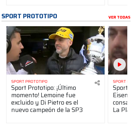
SPORT PROTOTIPO
VER TODAS
SPORT PROTOTIPO
SPORT P
Sport Prototipo: ¡Último
Sport P
momento! Lemoine fue
Eisenc
excluido y Di Pietro es el
consag
nuevo campeón de la SP3
La Pla