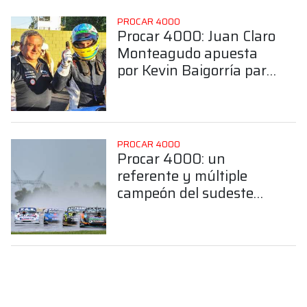
PROCAR 4000
Procar 4000: Juan Claro
Monteagudo apuesta
por Kevin Baigorría para
hacer binomio en la
Clase B
PROCAR 4000
Procar 4000: un
referente y múltiple
campeón del sudeste
bonaerense confirmó su
llegada a la Clase B