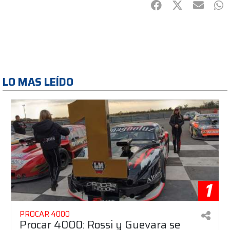
Facebook
Twitter
mail
Wh
LO MAS LEÍDO
1
PROCAR 4000
Procar 4000: Rossi y Guevara se