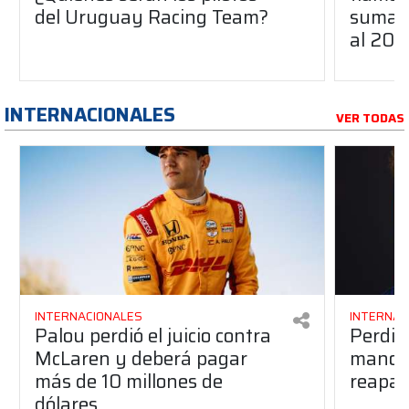
del Uruguay Racing Team?
suma a
al 20
INTERNACIONALES
VER TODAS
INTERNACIONALES
INTERNAC
Palou perdió el juicio contra
Perdió
McLaren y deberá pagar
manos 
más de 10 millones de
reapar
dólares