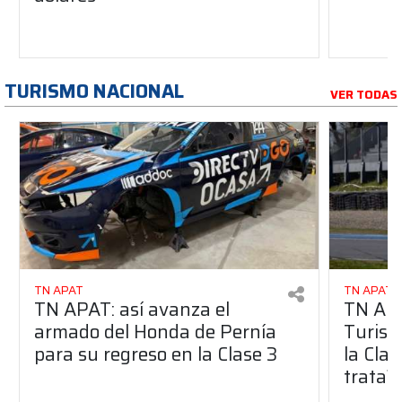
TURISMO NACIONAL
VER TODAS
TN APAT
TN APAT
TN APAT: así avanza el
TN APA
armado del Honda de Pernía
Turism
para su regreso en la Clase 3
la Clas
trata?