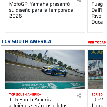
MotoGP: Yamaha presentó
Fuego 
su diseño para la temporada
Dall’I
2026
Rivola
Ducati
TCR SOUTH AMERICA
VER TODAS
TCR SOUTH AMERICA
TCR SOUT
TCR South America:
TCR So
¿Quiénes serán los pilotos
flaman