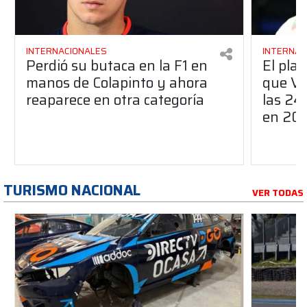
INTERNACIONALES
INTERNAC
Perdió su butaca en la F1 en
El pla
manos de Colapinto y ahora
que Ve
reaparece en otra categoría
las 24
en 20
TURISMO NACIONAL
VER TODAS