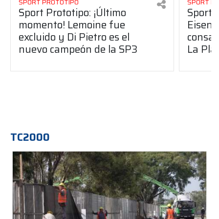
SPORT PROTOTIPO
SPORT P
Sport Prototipo: ¡Último
Sport P
momento! Lemoine fue
Eisenc
excluido y Di Pietro es el
consag
nuevo campeón de la SP3
La Pla
TC2000