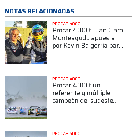
NOTAS RELACIONADAS
PROCAR 4000
Procar 4000: Juan Claro
Monteagudo apuesta
por Kevin Baigorría para
hacer binomio en la
Clase B
PROCAR 4000
Procar 4000: un
referente y múltiple
campeón del sudeste
bonaerense confirmó su
llegada a la Clase B
PROCAR 4000