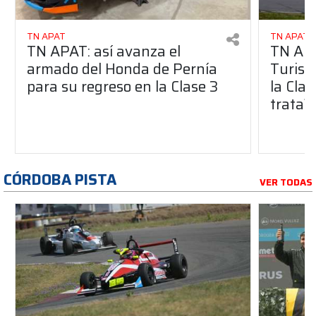
TN APAT
TN APAT
TN APAT: así avanza el
TN APA
armado del Honda de Pernía
Turism
para su regreso en la Clase 3
la Clas
trata?
CÓRDOBA PISTA
VER TODAS