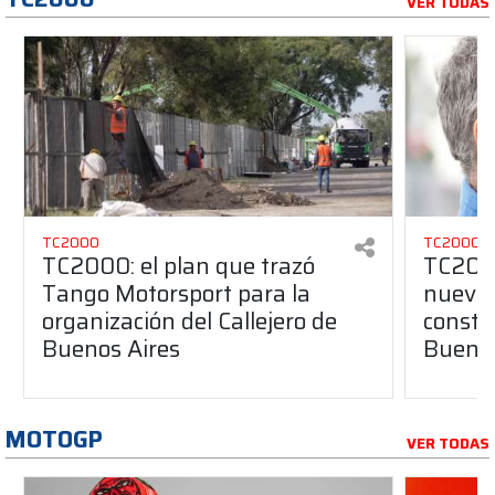
VER TODAS
TC2000
TC2000
TC2000: el plan que trazó
TC2000
Tango Motorsport para la
nuevos
organización del Callejero de
constru
Buenos Aires
Buenos
MOTOGP
VER TODAS