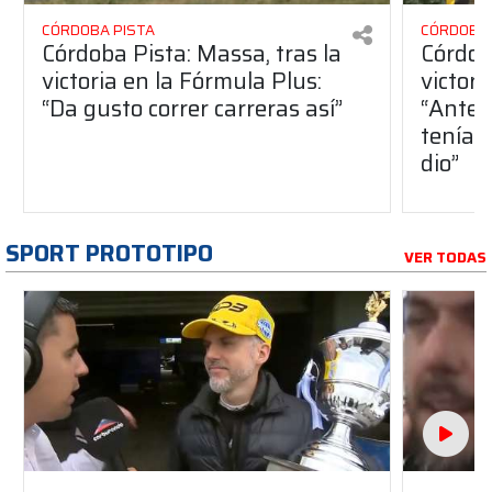
CÓRDOBA PISTA
CÓRDOBA 
Córdoba Pista: Massa, tras la
Córdob
victoria en la Fórmula Plus:
victor
“Da gusto correr carreras así”
“Antes
teníam
dio”
SPORT PROTOTIPO
VER TODAS