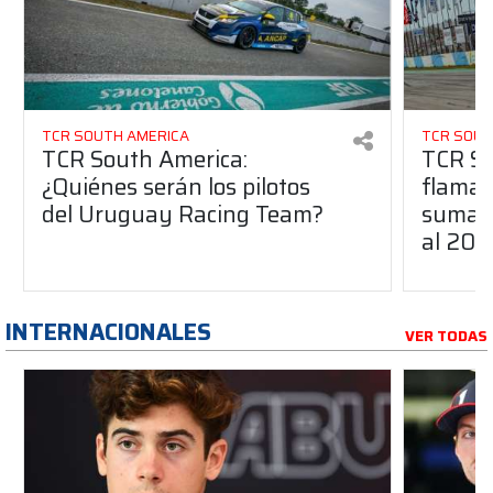
TCR SOUTH AMERICA
TCR SOUT
TCR South America:
TCR So
¿Quiénes serán los pilotos
flaman
del Uruguay Racing Team?
suma a
al 20
INTERNACIONALES
VER TODAS