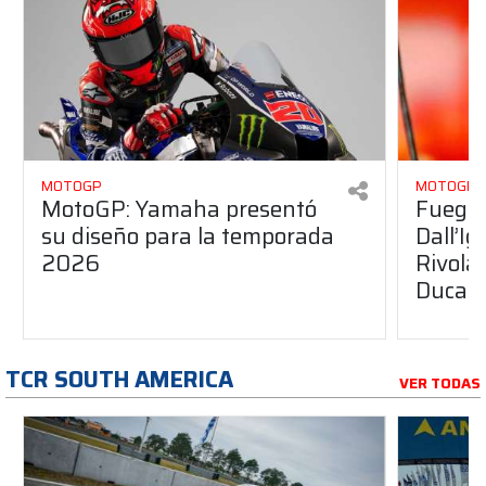
MOTOGP
MOTOGP
MotoGP: Yamaha presentó
Fuego 
su diseño para la temporada
Dall’I
2026
Rivola
Ducati
TCR SOUTH AMERICA
VER TODAS