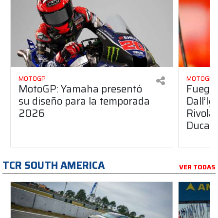
MOTOGP
MOTOGP
MotoGP: Yamaha presentó
Fuego 
su diseño para la temporada
Dall’I
2026
Rivola
Ducati
TCR SOUTH AMERICA
VER TODAS