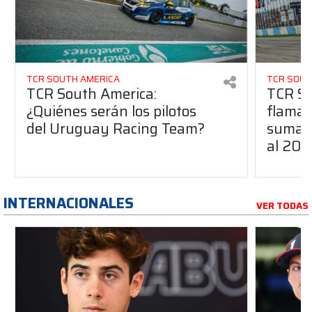
TCR SOUTH AMERICA
TCR SOUT
TCR South America:
TCR So
¿Quiénes serán los pilotos
flaman
del Uruguay Racing Team?
suma a
al 20
INTERNACIONALES
VER TODAS