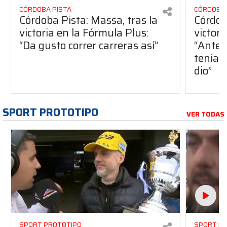
CÓRDOBA PISTA
CÓRDOBA 
Córdoba Pista: Massa, tras la
Córdob
victoria en la Fórmula Plus:
victor
“Da gusto correr carreras así”
“Antes
teníam
dio”
SPORT PROTOTIPO
VER TODAS
SPORT PROTOTIPO
SPORT P