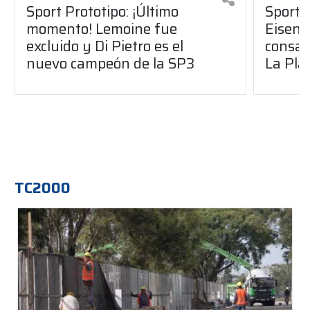
Sport Prototipo: ¡Último
Sport P
momento! Lemoine fue
Eisenc
excluido y Di Pietro es el
consag
nuevo campeón de la SP3
La Pla
TC2000