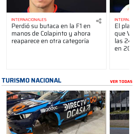
INTERNACIONALES
INTERNAC
Perdió su butaca en la F1 en
El pla
manos de Colapinto y ahora
que Ve
reaparece en otra categoría
las 24
en 20
TURISMO NACIONAL
VER TODAS