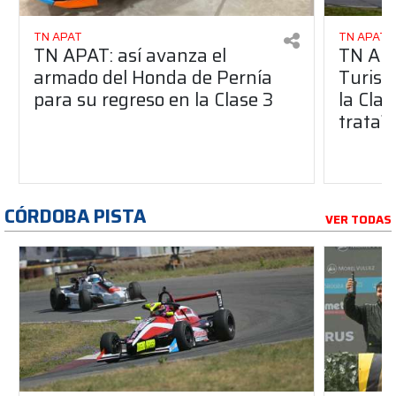
TN APAT
TN APAT
TN APAT: así avanza el
TN APA
armado del Honda de Pernía
Turism
para su regreso en la Clase 3
la Clas
trata?
CÓRDOBA PISTA
VER TODAS