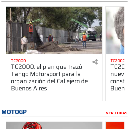
TC2000
TC2000
TC2000: el plan que trazó
TC2000
Tango Motorsport para la
nuevos
organización del Callejero de
constru
Buenos Aires
Buenos
MOTOGP
VER TODAS