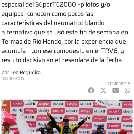
especial del SúperTC2000 –pilotos y/o
equipos- conocen como pocos las
características del neumático blando
alternativo que se usó este fin de semana en
Termas de Río Hondo, por la experiencia que
acumulan con ese compuesto en el TRV6, y
resultó decisivo en el desenlace de la fecha.
por
Leo Regueira
08/06/2015
COMPARTIR
Facebook
Twitter
mail
Wh