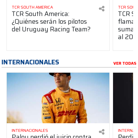
TCR SOUTH AMERICA
TCR SOUT
TCR South America:
TCR So
¿Quiénes serán los pilotos
flaman
del Uruguay Racing Team?
suma a
al 20
INTERNACIONALES
VER TODAS
INTERNACIONALES
INTERNAC
Palou perdió el juicio contra
Perdió