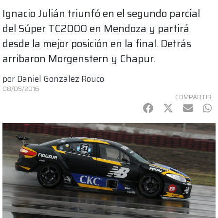
Ignacio Julián triunfó en el segundo parcial
del Súper TC2000 en Mendoza y partirá
desde la mejor posición en la final. Detrás
arribaron Morgenstern y Chapur.
por
Daniel Gonzalez Rouco
08/05/2016
COMPARTIR
Facebook
Twitter
mail
Wh