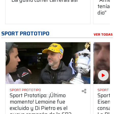
teníam
dio”
SPORT PROTOTIPO
VER TODAS
SPORT PROTOTIPO
SPORT P
Sport Prototipo: ¡Último
Sport P
momento! Lemoine fue
Eisenc
excluido y Di Pietro es el
consag