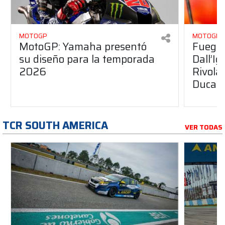
MOTOGP
MOTOGP
MotoGP: Yamaha presentó
Fuego 
su diseño para la temporada
Dall’I
2026
Rivola
Ducati
TCR SOUTH AMERICA
VER TODAS