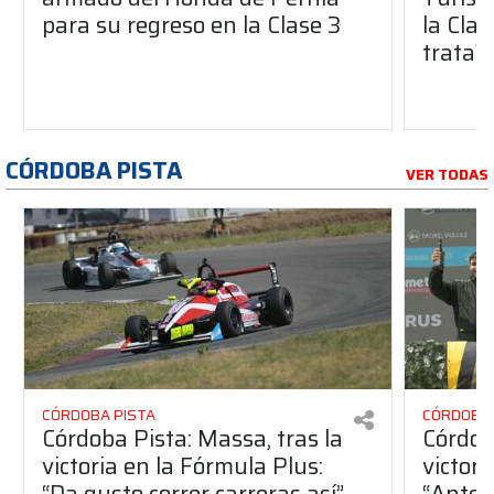
para su regreso en la Clase 3
la Clas
trata?
CÓRDOBA PISTA
VER TODAS
CÓRDOBA PISTA
CÓRDOBA 
Córdoba Pista: Massa, tras la
Córdob
victoria en la Fórmula Plus:
victor
“Da gusto correr carreras así”
“Antes