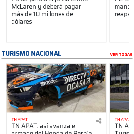
McLaren y deberá pagar
manos 
más de 10 millones de
reapar
dólares
TURISMO NACIONAL
VER TODAS
TN APAT
TN APAT
TN APAT: así avanza el
TN APA
armado del Honda de Pernía
Turism