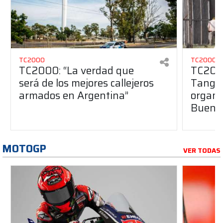
TC2000
TC2000
TC2000: “La verdad que
TC2000
será de los mejores callejeros
Tango 
armados en Argentina”
organiz
Buenos
MOTOGP
VER TODAS