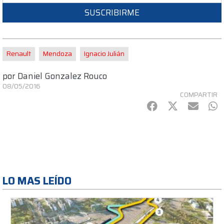
SUSCRIBIRME
Renault
Mendoza
Ignacio Julián
por
Daniel Gonzalez Rouco
08/05/2016
COMPARTIR
Facebook
Twitter
mail
Wh
LO MAS LEÍDO