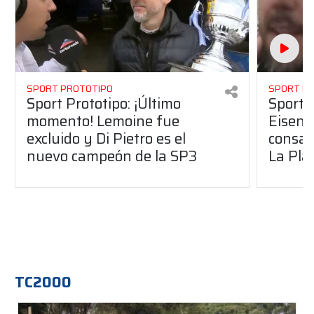
SPORT PROTOTIPO
SPORT P
Sport Prototipo: ¡Último
Sport P
momento! Lemoine fue
Eisenc
excluido y Di Pietro es el
consag
nuevo campeón de la SP3
La Pla
TC2000