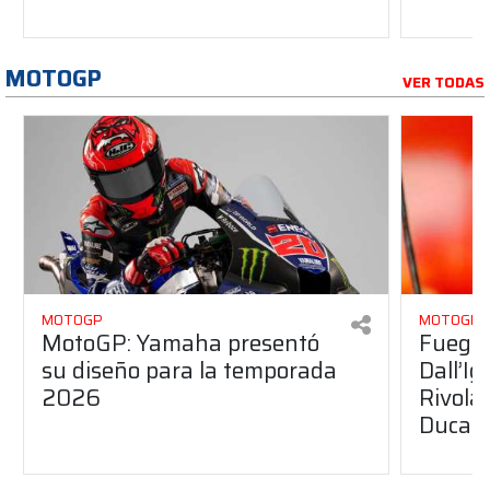
MOTOGP
VER TODAS
MOTOGP
MOTOGP
MotoGP: Yamaha presentó
Fuego 
su diseño para la temporada
Dall’I
2026
Rivola
Ducati