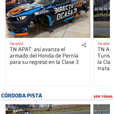
TN APAT
TN APAT
TN APAT: así avanza el
TN APA
armado del Honda de Pernía
Turism
para su regreso en la Clase 3
la Clas
trata?
CÓRDOBA PISTA
VER TODAS