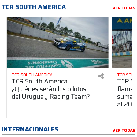
TCR SOUTH AMERICA
VER TODAS
TCR SOUTH AMERICA
TCR SOUT
TCR South America:
TCR So
¿Quiénes serán los pilotos
flaman
del Uruguay Racing Team?
suma a
al 20
INTERNACIONALES
VER TODAS