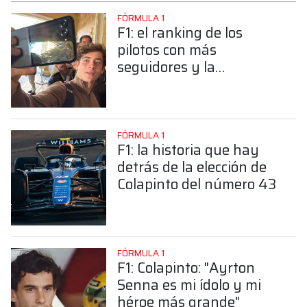
FÓRMULA 1
F1: el ranking de los
pilotos con más
seguidores y la
sorprendente posición de
Colapinto
FÓRMULA 1
F1: la historia que hay
detrás de la elección de
Colapinto del número 43
FÓRMULA 1
F1: Colapinto: "Ayrton
Senna es mi ídolo y mi
héroe más grande"