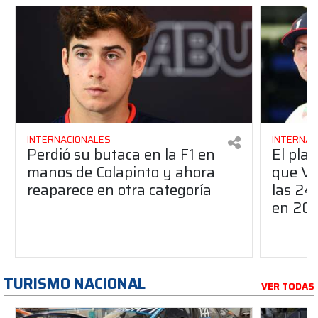
INTERNACIONALES
INTERNAC
Perdió su butaca en la F1 en
El pla
manos de Colapinto y ahora
que Ve
reaparece en otra categoría
las 24
en 20
TURISMO NACIONAL
VER TODAS