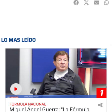
Facebook
Twitter
mail
Wh
LO MAS LEÍDO
1
FÓRMULA NACIONAL
Miguel Ángel Guerra: "La Fórmula