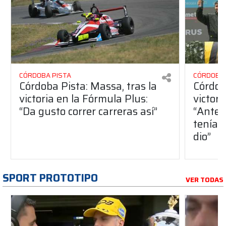
CÓRDOBA PISTA
CÓRDOBA 
Córdoba Pista: Massa, tras la
Córdob
victoria en la Fórmula Plus:
victor
“Da gusto correr carreras así”
“Antes
teníam
dio”
SPORT PROTOTIPO
VER TODAS