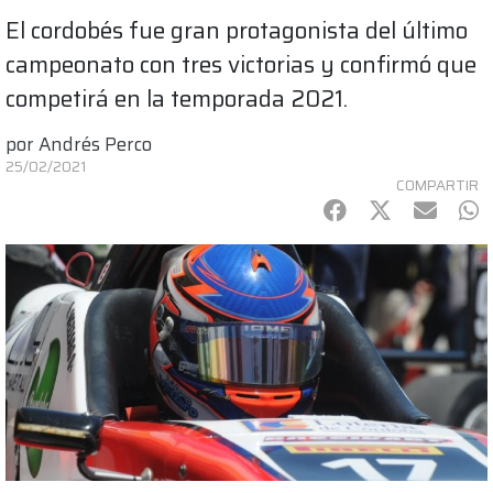
El cordobés fue gran protagonista del último
campeonato con tres victorias y confirmó que
competirá en la temporada 2021.
por
Andrés Perco
25/02/2021
COMPARTIR
Facebook
Twitter
mail
Wh