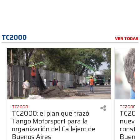
TC2000
VER TODAS
TC2000
TC2000
TC2000: el plan que trazó
TC2000
Tango Motorsport para la
nuevos
organización del Callejero de
constru
Buenos Aires
Buenos