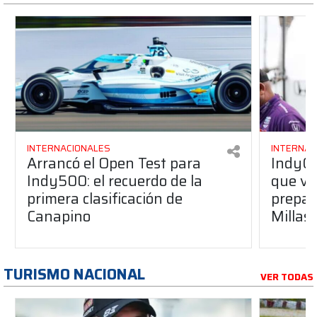
INTERNACIONALES
INTERNAC
Arrancó el Open Test para
IndyCar
Indy500: el recuerdo de la
que vi
primera clasificación de
prepar
Canapino
Millas
TURISMO NACIONAL
VER TODAS