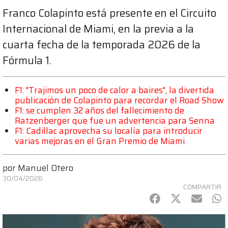
Franco Colapinto está presente en el Circuito
Internacional de Miami, en la previa a la
cuarta fecha de la temporada 2026 de la
Fórmula 1.
F1: "Trajimos un poco de calor a baires", la divertida
publicación de Colapinto para recordar el Road Show
F1: se cumplen 32 años del fallecimiento de
Ratzenberger que fue un advertencia para Senna
F1: Cadillac aprovecha su localía para introducir
varias mejoras en el Gran Premio de Miami
por
Manuel Otero
30/04/2026
COMPARTIR
Facebook
Twitter
mail
Wh