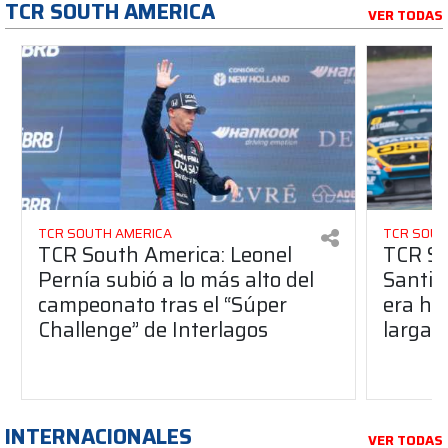
TCR SOUTH AMERICA
VER TODAS
TCR SOUTH AMERICA
TCR SOUT
TCR South America: Leonel
TCR So
Pernía subió a lo más alto del
Santia
campeonato tras el “Súper
era ha
Challenge” de Interlagos
largad
INTERNACIONALES
VER TODAS