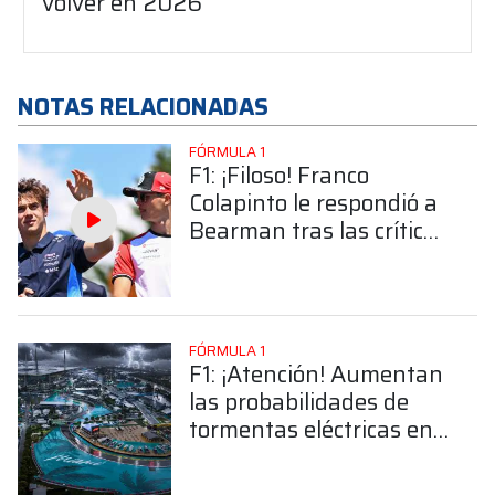
volver en 2026
NOTAS RELACIONADAS
FÓRMULA 1
F1: ¡Filoso! Franco
Colapinto le respondió a
Bearman tras las críticas
por el golpe en Japón:
"No estoy contento con
sus comentarios"
FÓRMULA 1
F1: ¡Atención! Aumentan
las probabilidades de
tormentas eléctricas en
el GP de Miami