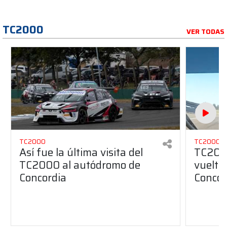
TC2000
VER TODAS
TC2000
TC2000
Así fue la última visita del
TC2000
TC2000 al autódromo de
vuelta 
Concordia
Concor