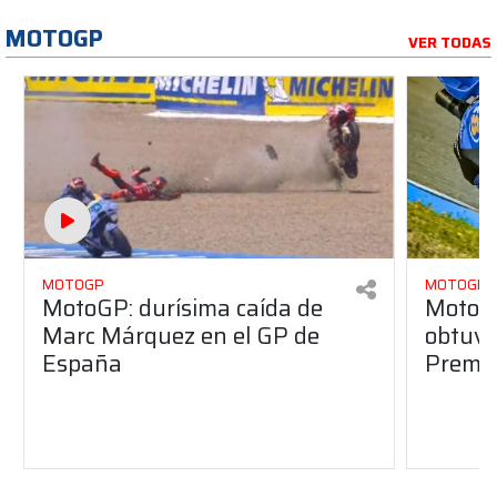
MOTOGP
VER TODAS
MOTOGP
MOTOGP
MotoGP: durísima caída de
MotoG
Marc Márquez en el GP de
obtuvo 
España
Premio