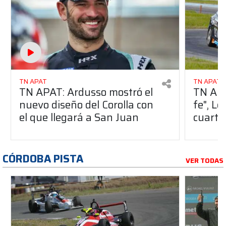
TN APAT
TN APAT
TN APAT: Ardusso mostró el
TN APA
nuevo diseño del Corolla con
fe", Le
el que llegará a San Juan
cuarta
CÓRDOBA PISTA
VER TODAS