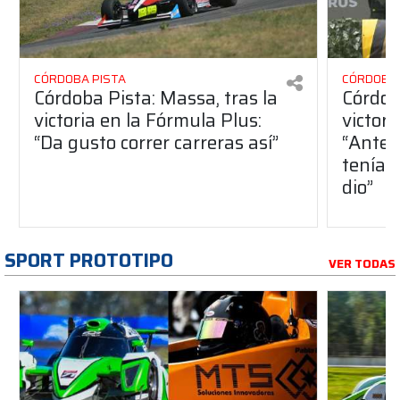
CÓRDOBA PISTA
CÓRDOBA 
Córdoba Pista: Massa, tras la
Córdob
victoria en la Fórmula Plus:
victor
“Da gusto correr carreras así”
“Antes
teníam
dio”
SPORT PROTOTIPO
VER TODAS