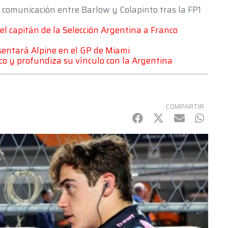
ra comunicación entre Barlow y Colapinto tras la FP1
 del capitán de la Selección Argentina a Franco
esentará Alpine en el GP de Miami
co y profundiza su vínculo con la Argentina
COMPARTIR
Facebook
Twitter
mail
Whats