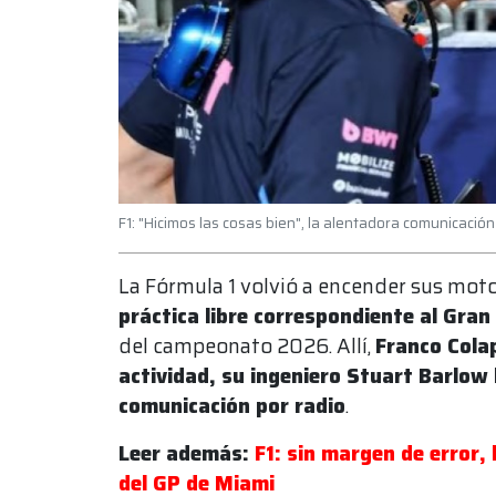
F1: "Hicimos las cosas bien", la alentadora comunicación
La Fórmula 1 volvió a encender sus mot
práctica libre correspondiente al Gra
del campeonato 2026. Allí,
Franco Colap
actividad, su ingeniero Stuart Barlow 
comunicación por radio
.
Leer además:
F1: sin margen de error, 
del GP de Miami