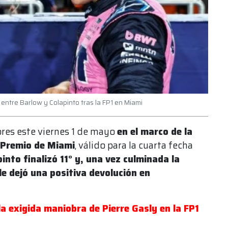
 entre Barlow y Colapinto tras la FP1 en Miami
ores este viernes 1 de mayo
en el marco de la
n Premio de Miami
, válido para la cuarta fecha
into finalizó 11° y, una vez culminada la
le dejó una positiva devolución en
la exigida maniobra de Pierre Gasly en la FP1