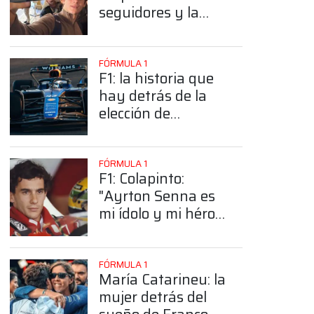
seguidores y la
sorprendente
posición de
Colapinto
FÓRMULA 1
F1: la historia que
hay detrás de la
elección de
Colapinto del
número 43
FÓRMULA 1
F1: Colapinto:
"Ayrton Senna es
mi ídolo y mi héroe
más grande"
FÓRMULA 1
María Catarineu: la
mujer detrás del