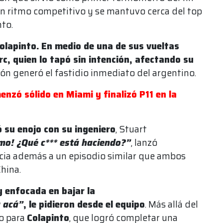
un ritmo competitivo y se mantuvo cerca del top
to.
olapinto.
En medio de una de sus vueltas
rc, quien lo tapó sin intención, afectando su
ción generó el fastidio inmediato del argentino.
enzó sólido en Miami y finalizó P11 en la
 su enojo con su ingeniero
, Stuart
mo! ¿Qué c*** está haciendo?”
, lanzó
cia además a un episodio similar que ambos
hina.
y enfocada en bajar la
a acá”
, le pidieron desde el equipo
. Más allá del
vo para
Colapinto
, que logró completar una