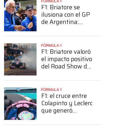
FÓRMULA 1
F1: Briatore se
ilusiona con el GP
de Argentina:
“Sería muy feliz si
volvemos a correr
en el país”
FÓRMULA 1
F1: Briatore valoró
el impacto positivo
del Road Show de
Colapinto: "Es muy
bueno para él ver
como el país lo
FÓRMULA 1
apoya"
F1: el cruce entre
Colapinto y Leclerc
que generó
malestar en plena
FP1 del GP de