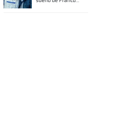
sueño de Franco
Colapinto en la
Fórmula 1