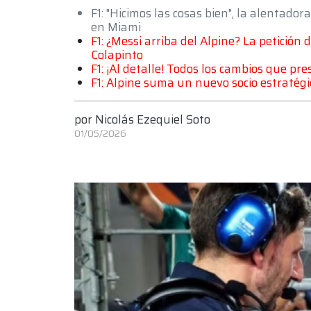
F1: "Hicimos las cosas bien", la alentado
en Miami
F1: ¿Messi arriba del Alpine? La petición
Colapinto
F1: ¡Al detalle! Todos los cambios que pr
F1: Alpine suma un nuevo socio estratégi
por
Nicolás Ezequiel Soto
01/05/2026