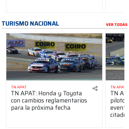
TURISMO NACIONAL
VER TODAS
TN APAT
TN APAT
TN APAT: Honda y Toyota
TN APA
con cambios reglamentarios
piloto 
para la próxima fecha
evento
citado