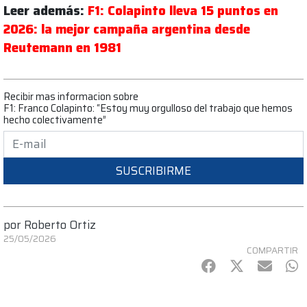
Leer además:
F1: Colapinto lleva 15 puntos en
2026: la mejor campaña argentina desde
Reutemann en 1981
Recibir mas informacion sobre
F1: Franco Colapinto: “Estoy muy orgulloso del trabajo que hemos
hecho colectivamente”
SUSCRIBIRME
por
Roberto Ortiz
25/05/2026
COMPARTIR
Facebook
Twitter
mail
Wh