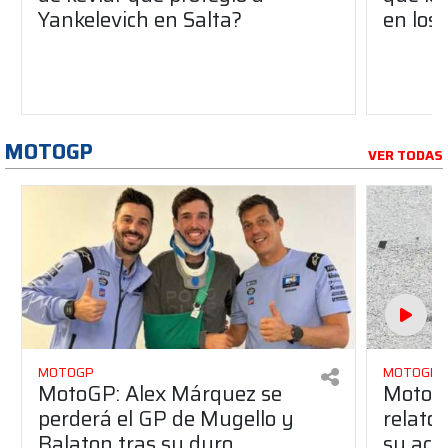
Yankelevich en Salta?
en los
MOTOGP
VER TODAS
MOTOGP
MOTOGP
MotoGP: Alex Márquez se
MotoGP
perderá el GP de Mugello y
relato
Balaton tras su duro
su acc