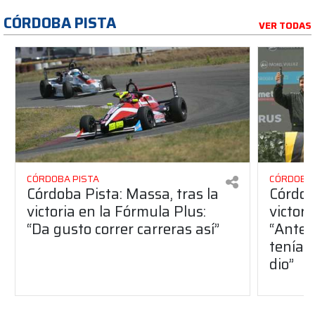
CÓRDOBA PISTA
VER TODAS
CÓRDOBA PISTA
CÓRDOBA 
Córdoba Pista: Massa, tras la
Córdob
victoria en la Fórmula Plus:
victor
“Da gusto correr carreras así”
“Antes
teníam
dio”