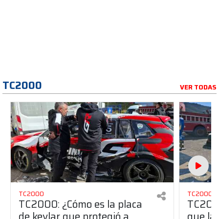
TC2000
VER TODAS
TC2000
TC2000
TC2000: ¿Cómo es la placa
TC2000
de kevlar que protegió a
que la 