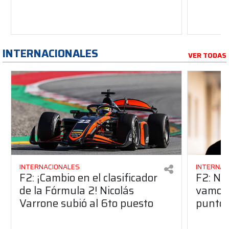
INTERNACIONALES
VER TODAS
INTERNACIONALES
INTERNAC
F2: ¡Cambio en el clasificador
F2: Ni
de la Fórmula 2! Nicolás
vamos 
Varrone subió al 6to puesto
puntos