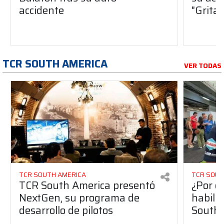
accidente
"Gritab
TCR SOUTH AMERICA
VER TODAS
TCR SOUTH AMERICA
TCR SOUT
TCR South America presentó
¿Por q
NextGen, su programa de
habilit
desarrollo de pilotos
South 