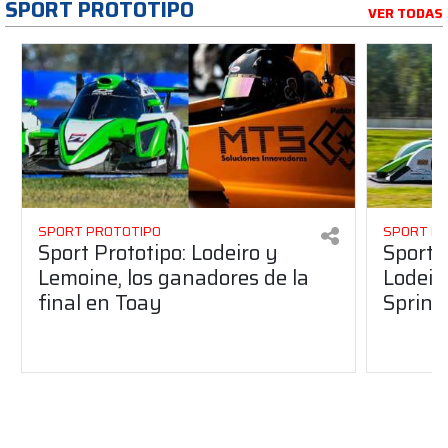
SPORT PROTOTIPO
VER TODAS
SPORT PROTOTIPO
SPORT P
Sport Prototipo: Lodeiro y
Sport 
Lemoine, los ganadores de la
Lodeir
final en Toay
Sprint