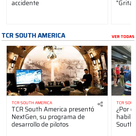
accidente
"Gritab
TCR SOUTH AMERICA
VER TODAS
TCR SOUTH AMERICA
TCR SOUT
TCR South America presentó
¿Por q
NextGen, su programa de
habilit
desarrollo de pilotos
South 