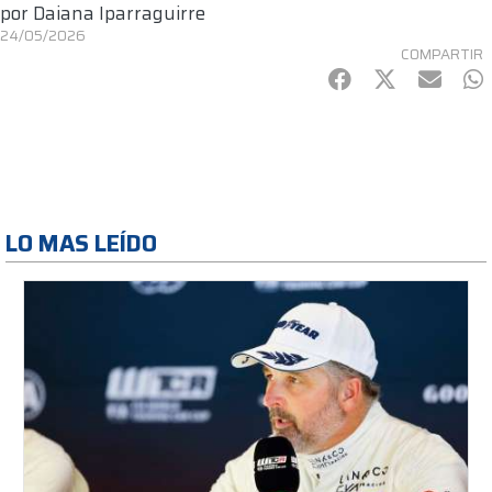
por
Daiana Iparraguirre
24/05/2026
COMPARTIR
Facebook
Twitter
mail
Wh
LO MAS LEÍDO