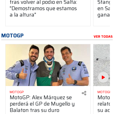
tras volver al podio en Salta:
Stang 
"Demostramos que estamos
en Sal
a la altura"
ganar 
MOTOGP
VER TODAS
MOTOGP
MOTOGP
MotoGP: Alex Márquez se
MotoGP
perderá el GP de Mugello y
relato
Balaton tras su duro
su acc