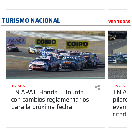
TURISMO NACIONAL
VER TODAS
TN APAT
TN APAT
TN APAT: Honda y Toyota
TN APA
con cambios reglamentarios
piloto 
para la próxima fecha
evento
citado