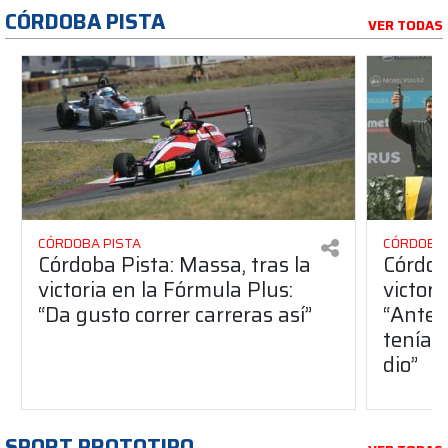
CÓRDOBA PISTA
VER TODAS
CÓRDOBA PISTA
CÓRDOBA 
Córdoba Pista: Massa, tras la
Córdob
victoria en la Fórmula Plus:
victor
“Da gusto correr carreras así”
“Antes
teníam
dio”
SPORT PROTOTIPO