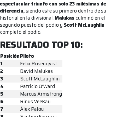
espectacular triunfo con solo 23 milésimas de
diferencia,
siendo este su primero dentro de su
historial en la divisional.
Malukas
culminó en el
segundo puesto del podio y
Scott McLaughlin
completó el podio.
RESULTADO TOP 10:
Posición
Piloto
1
Felix Rosenqvist
2
David Malukas
3
Scott McLaughlin
4
Patricio O’Ward
5
Marcus Armstrong
6
Rinus VeeKay
7
Álex Palou
8
Santino Ferrucci