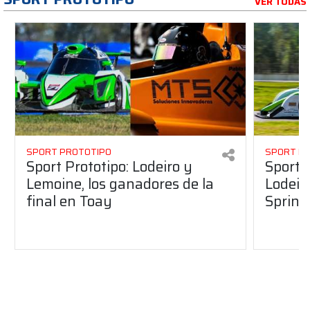
VER TODAS
SPORT PROTOTIPO
SPORT P
Sport Prototipo: Lodeiro y
Sport 
Lemoine, los ganadores de la
Lodeir
final en Toay
Sprint