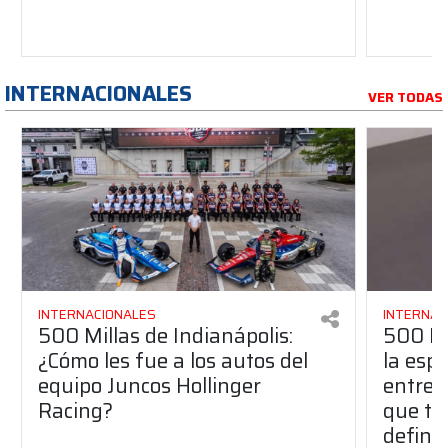
INTERNACIONALES
VER TODAS
INTERNACIONALES
INTERNAC
500 Millas de Indianápolis:
500 Mi
¿Cómo les fue a los autos del
la esp
equipo Juncos Hollinger
entre 
Racing?
que te
defini