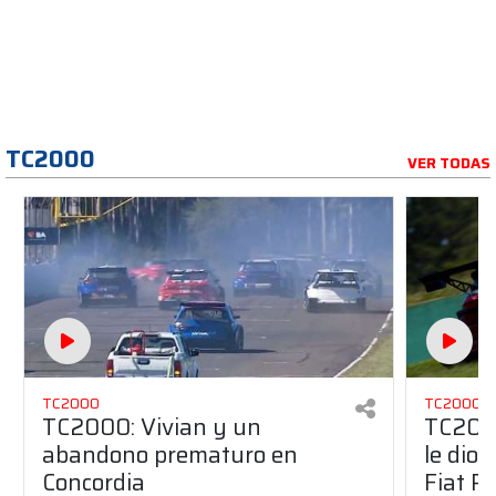
TC2000
VER TODAS
TC2000
TC2000
TC2000: Vivian y un
TC2000
abandono prematuro en
le dio 
Concordia
Fiat P