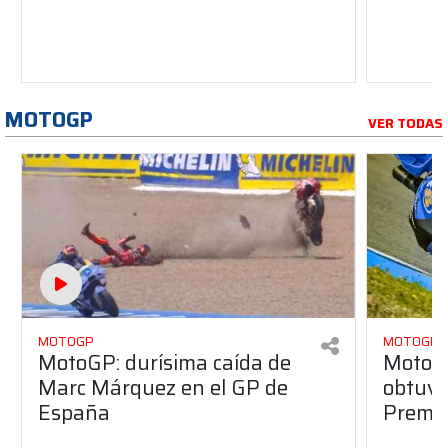
MOTOGP
VER TODAS
MOTOGP
MOTOGP
MotoGP: durísima caída de
MotoG
Marc Márquez en el GP de
obtuvo 
España
Premio