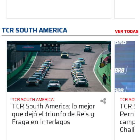
TCR SOUTH AMERICA
VER TODAS
TCR SOUTH AMERICA
TCR SOUT
TCR South America: lo mejor
TCR So
que dejó el triunfo de Reis y
Pernía 
Fraga en Interlagos
campeo
Challe