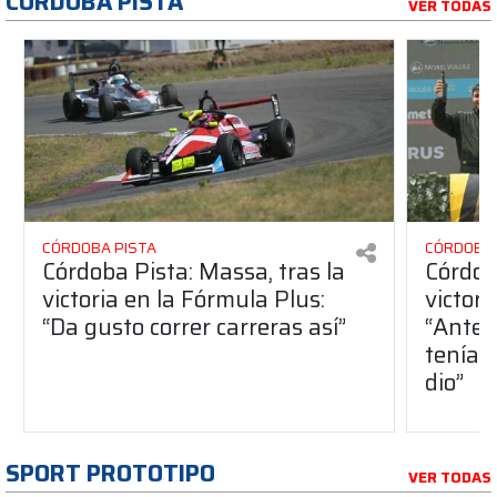
CÓRDOBA PISTA
VER TODAS
CÓRDOBA PISTA
CÓRDOBA 
Córdoba Pista: Massa, tras la
Córdob
victoria en la Fórmula Plus:
victor
“Da gusto correr carreras así”
“Antes
teníam
dio”
SPORT PROTOTIPO
VER TODAS