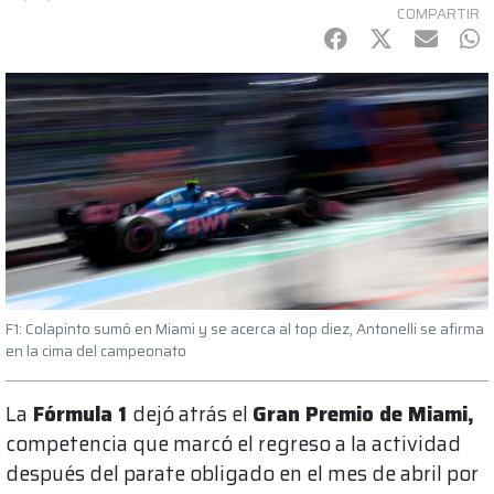
COMPARTIR
Facebook
Twitter
mail
Wh
F1: Colapinto sumó en Miami y se acerca al top diez, Antonelli se afirma
en la cima del campeonato
La
Fórmula 1
dejó atrás el
Gran Premio de Miami,
competencia que marcó el regreso a la actividad
después del parate obligado en el mes de abril por