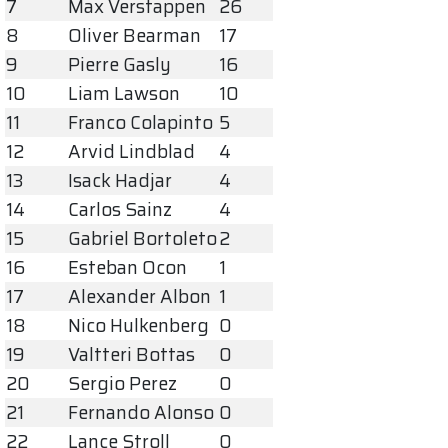
7
Max Verstappen
26
8
Oliver Bearman
17
9
Pierre Gasly
16
10
Liam Lawson
10
11
Franco Colapinto
5
12
Arvid Lindblad
4
13
Isack Hadjar
4
14
Carlos Sainz
4
15
Gabriel Bortoleto
2
16
Esteban Ocon
1
17
Alexander Albon
1
18
Nico Hulkenberg
0
19
Valtteri Bottas
0
20
Sergio Perez
0
21
Fernando Alonso
0
22
Lance Stroll
0