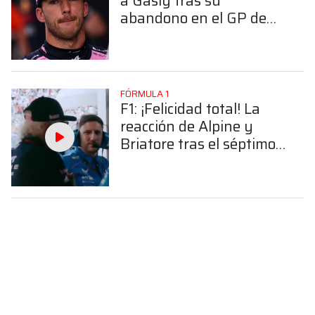
a Gasly tras su
abandono en el GP de
Miami
FÓRMULA 1
F1: ¡Felicidad total! La
reacción de Alpine y
Briatore tras el séptimo
puesto de Colapinto en
Miami