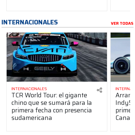
INTERNACIONALES
VER TODAS
INTERNACIONALES
INTERNAC
TCR World Tour: el gigante
Arranc
chino que se sumará para la
Indy50
primera fecha con presencia
primera
sudamericana
Canap