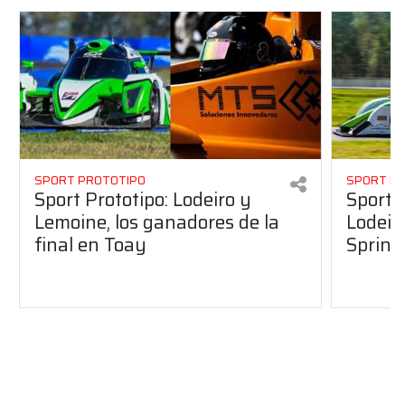
SPORT PROTOTIPO
SPORT P
Sport Prototipo: Lodeiro y
Sport 
Lemoine, los ganadores de la
Lodeir
final en Toay
Sprint