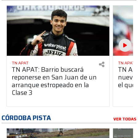
TN APAT
TN APAT
TN APAT: Barrio buscará
TN APA
reponerse en San Juan de un
nuevo 
arranque estropeado en la
el que
Clase 3
CÓRDOBA PISTA
VER TODAS