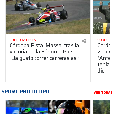
CÓRDOBA PISTA
CÓRDOBA 
Córdoba Pista: Massa, tras la
Córdob
victoria en la Fórmula Plus:
victor
“Da gusto correr carreras así”
“Antes
teníam
dio”
SPORT PROTOTIPO
VER TODAS