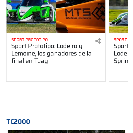
SPORT PROTOTIPO
SPORT P
Sport Prototipo: Lodeiro y
Sport 
Lemoine, los ganadores de la
Lodeir
final en Toay
Sprint
TC2000