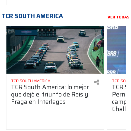
TCR SOUTH AMERICA
VER TODAS
TCR SOUTH AMERICA
TCR SOUT
TCR South America: lo mejor
TCR So
que dejó el triunfo de Reis y
Pernía 
Fraga en Interlagos
campeo
Challe