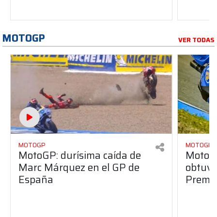
MOTOGP
VER TODAS
MOTOGP
MOTOGP
MotoGP: durísima caída de
MotoG
Marc Márquez en el GP de
obtuvo 
España
Premio