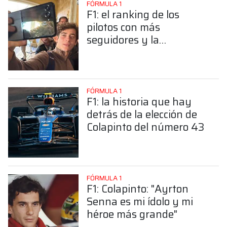
FÓRMULA 1
F1: el ranking de los
pilotos con más
seguidores y la
sorprendente posición de
Colapinto
FÓRMULA 1
F1: la historia que hay
detrás de la elección de
Colapinto del número 43
FÓRMULA 1
F1: Colapinto: "Ayrton
Senna es mi ídolo y mi
héroe más grande"