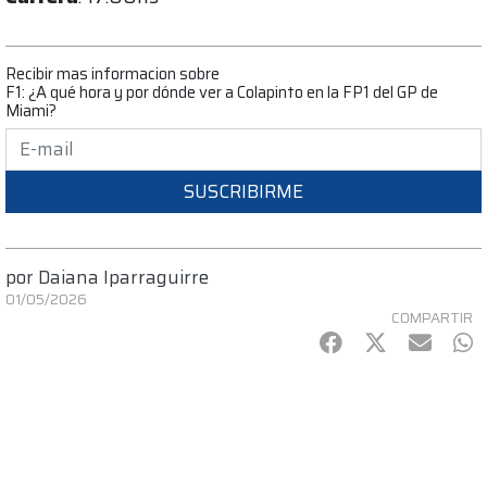
Recibir mas informacion sobre
F1: ¿A qué hora y por dónde ver a Colapinto en la FP1 del GP de
Miami?
SUSCRIBIRME
por
Daiana Iparraguirre
01/05/2026
COMPARTIR
Facebook
Twitter
mail
Wh