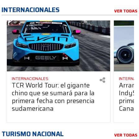
INTERNACIONALES
VER TODAS
INTERNACIONALES
INTERNAC
TCR World Tour: el gigante
Arranc
chino que se sumará para la
Indy50
primera fecha con presencia
primera
sudamericana
Canap
TURISMO NACIONAL
VER TODAS