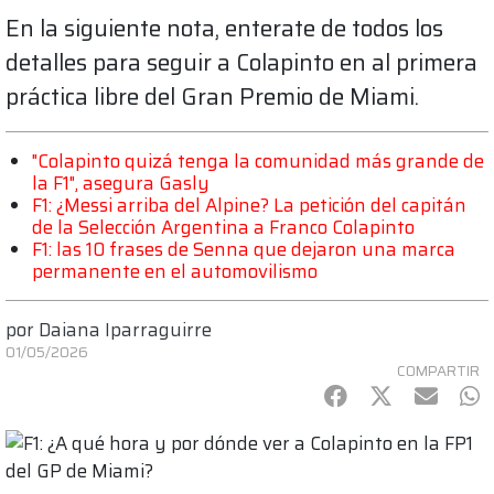
En la siguiente nota, enterate de todos los
detalles para seguir a Colapinto en al primera
práctica libre del Gran Premio de Miami.
"Colapinto quizá tenga la comunidad más grande de
la F1", asegura Gasly
F1: ¿Messi arriba del Alpine? La petición del capitán
de la Selección Argentina a Franco Colapinto
F1: las 10 frases de Senna que dejaron una marca
permanente en el automovilismo
por
Daiana Iparraguirre
01/05/2026
COMPARTIR
Facebook
Twitter
mail
Wh