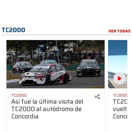
TC2000
VER TODAS
TC2000
TC2000
Así fue la última visita del
TC2000
TC2000 al autódromo de
vuelta 
Concordia
Concor