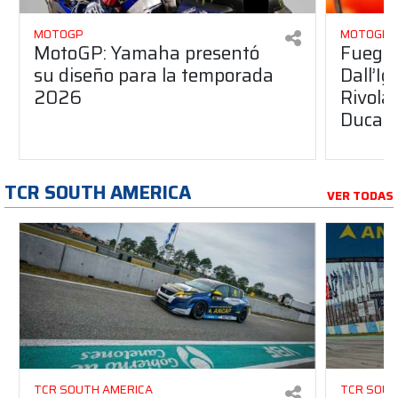
MOTOGP
MOTOGP
MotoGP: Yamaha presentó
Fuego 
su diseño para la temporada
Dall’I
2026
Rivola
Ducati
TCR SOUTH AMERICA
VER TODAS
TCR SOUTH AMERICA
TCR SOUT