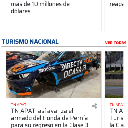
más de 10 millones de
reapar
dólares
TURISMO NACIONAL
VER TODAS
TN APAT
TN APAT
TN APAT: así avanza el
TN APA
armado del Honda de Pernía
Turism
para su regreso en la Clase 3
la Clas