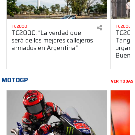
TC2000
TC2000
TC2000: “La verdad que
TC2000
será de los mejores callejeros
Tango 
armados en Argentina”
organiz
Buenos
MOTOGP
VER TODAS