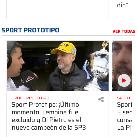
dio”
SPORT PROTOTIPO
VER TODAS
SPORT PROTOTIPO
SPORT P
Sport Prototipo: ¡Último
Sport P
momento! Lemoine fue
Eisenc
excluido y Di Pietro es el
consag
nuevo campeón de la SP3
La Pla