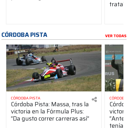
trata?
CÓRDOBA PISTA
VER TODAS
CÓRDOBA PISTA
CÓRDOBA 
Córdoba Pista: Massa, tras la
Córdob
victoria en la Fórmula Plus:
victor
“Da gusto correr carreras así”
“Antes
teníam