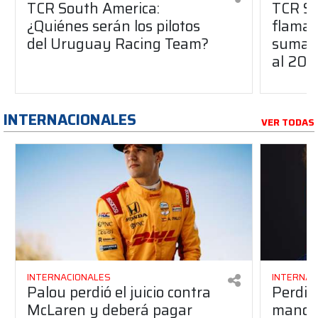
TCR South America:
TCR So
¿Quiénes serán los pilotos
flaman
del Uruguay Racing Team?
suma a
al 20
INTERNACIONALES
VER TODAS
INTERNACIONALES
INTERNAC
Palou perdió el juicio contra
Perdió
McLaren y deberá pagar
manos 