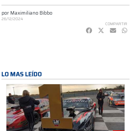
por
Maximiliano Bibbo
26/12/2024
COMPARTIR
Facebook
Twitter
mail
Wh
LO MAS LEÍDO