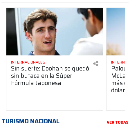
INTERNACIONALES
INTERNAC
Sin suerte: Doohan se quedó
Palou p
sin butaca en la Súper
McLare
Fórmula Japonesa
más de
dólare
TURISMO NACIONAL
VER TODAS