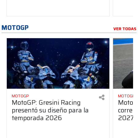
MOTOGP
VER TODAS
MOTOGP
MOTOGP
MotoGP: Gresini Racing
MotoGP
presentó su diseño para la
correr
temporada 2026
2027?