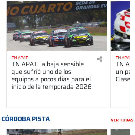
TN APAT
TN APAT
TN APAT: la baja sensible
TN APA
que sufrió uno de los
un pas
equipos a pocos días para el
Clase 
inicio de la temporada 2026
CÓRDOBA PISTA
VER TODAS