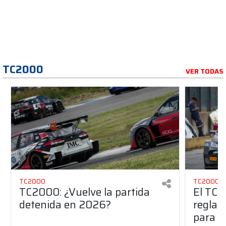
TC2000
VER TODAS
TC2000
TC2000
TC2000: ¿Vuelve la partida
El TC2
detenida en 2026?
reglam
para e