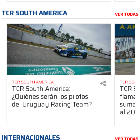
TCR SOUTH AMERICA
VER TODAS
TCR SOUTH AMERICA
TCR SOUT
TCR South America:
TCR So
¿Quiénes serán los pilotos
flaman
del Uruguay Racing Team?
suma a
al 20
INTERNACIONALES
VER TODAS