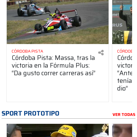
CÓRDOBA PISTA
CÓRDOBA 
Córdoba Pista: Massa, tras la
Córdob
victoria en la Fórmula Plus:
victor
“Da gusto correr carreras así”
“Antes
teníam
dio”
SPORT PROTOTIPO
VER TODAS