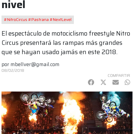
nivel
#NitroCircus #Pastrana #NextLevel
El espectáculo de motociclismo freestyle Nitro
Circus presentará las rampas más grandes
que se hayan usado jamás en este 2018.
por
mbellver@gmail.com
08/02/2018
COMPARTIR
Facebook
Twitter
mail
Wh