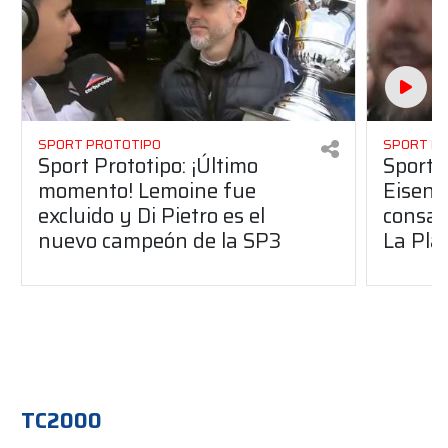
SPORT PROTOTIPO
SPORT P
Sport Prototipo: ¡Último
Sport P
momento! Lemoine fue
Eisenc
excluido y Di Pietro es el
consag
nuevo campeón de la SP3
La Pla
TC2000