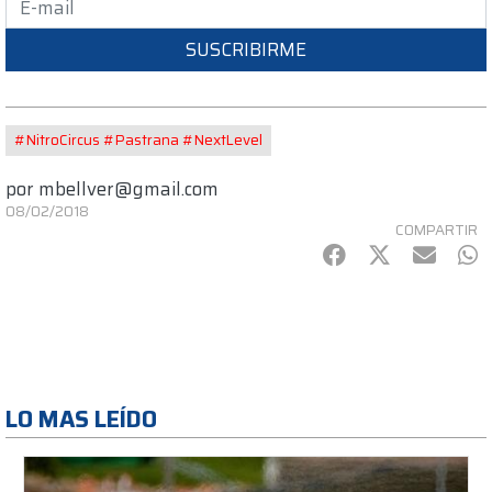
SUSCRIBIRME
#NitroCircus #Pastrana #NextLevel
por
mbellver@gmail.com
08/02/2018
COMPARTIR
Facebook
Twitter
mail
Wh
LO MAS LEÍDO