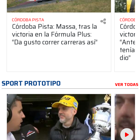
CÓRDOBA PISTA
CÓRDOBA 
Córdoba Pista: Massa, tras la
Córdob
victoria en la Fórmula Plus:
victor
“Da gusto correr carreras así”
“Antes
teníam
dio”
SPORT PROTOTIPO
VER TODAS