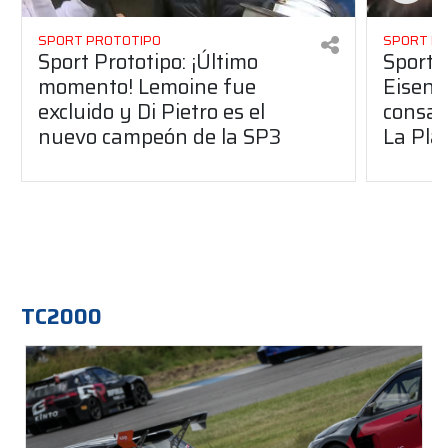
SPORT PROTOTIPO
SPORT P
Sport Prototipo: ¡Último
Sport P
momento! Lemoine fue
Eisenc
excluido y Di Pietro es el
consag
nuevo campeón de la SP3
La Pla
TC2000