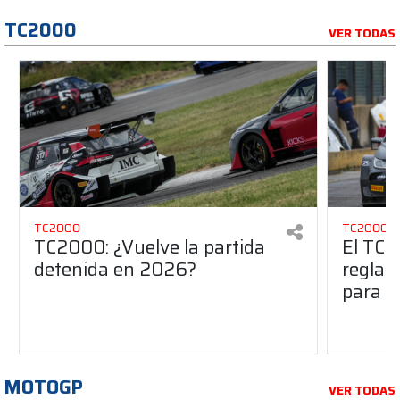
TC2000
VER TODAS
TC2000
TC2000
TC2000: ¿Vuelve la partida
El TC2
detenida en 2026?
reglam
para e
MOTOGP
VER TODAS