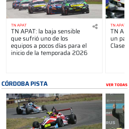
TN APAT
TN APAT
TN APAT: la baja sensible
TN APA
que sufrió uno de los
un pas
equipos a pocos días para el
Clase 
inicio de la temporada 2026
CÓRDOBA PISTA
VER TODAS