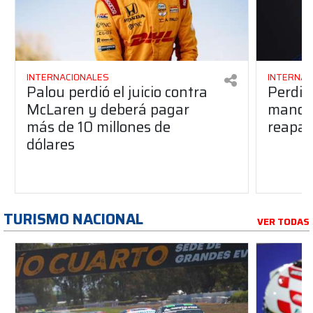
INTERNACIONALES
INTERNAC
Palou perdió el juicio contra
Perdió
McLaren y deberá pagar
manos 
más de 10 millones de
reapar
dólares
TURISMO NACIONAL
VER TODAS