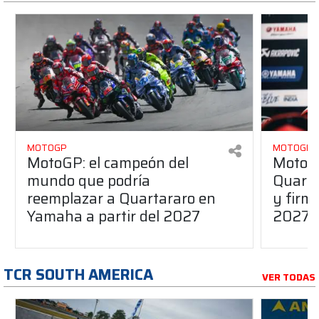
MOTOGP
MOTOGP
MotoGP: el campeón del
MotoGP
mundo que podría
Quarta
reemplazar a Quartararo en
y firm
Yamaha a partir del 2027
2027
TCR SOUTH AMERICA
VER TODAS