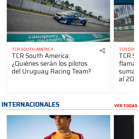
TCR SOUTH AMERICA
TCR SOUT
TCR South America:
TCR So
¿Quiénes serán los pilotos
flaman
del Uruguay Racing Team?
suma a
al 20
INTERNACIONALES
VER TODAS