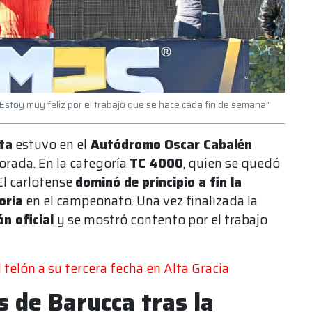
 “Estoy muy feliz por el trabajo que se hace cada fin de semana”
ta
estuvo en el
Autódromo Oscar Cabalén
orada. En la categoría
TC 4000
, quien se quedó
 El carlotense
dominó de principio a fin la
oria
en el campeonato. Una vez finalizada la
ón oficial
y se mostró contento por el trabajo
l telón a su tercera fecha en Alta Gracia
s de Barucca tras la