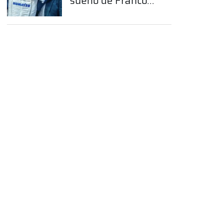
sueño de Franco
Colapinto en la
Fórmula 1