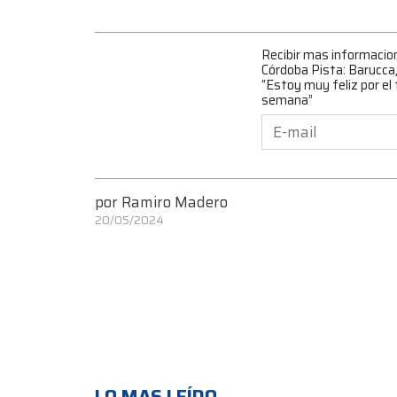
Recibir mas informacio
Córdoba Pista: Barucca, 
“Estoy muy feliz por el 
semana”
por
Ramiro Madero
20/05/2024
LO MAS LEÍDO