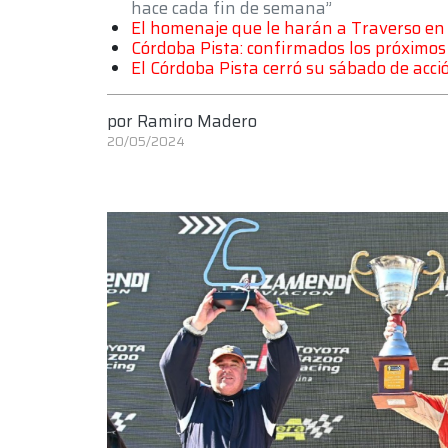
hace cada fin de semana”
El homenaje que le harán a Traverso en 
Córdoba Pista: confirmados los próximos
El Córdoba Pista cerró su sábado de acci
por
Ramiro Madero
20/05/2024