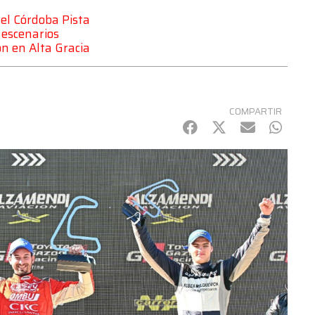
el Córdoba Pista
 escenarios
ón en Alta Gracia
COMPARTIR
Facebook
Twitter
mail
Whats