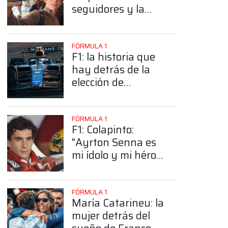
seguidores y la
sorprendente
posición de
Colapinto
FÓRMULA 1
F1: la historia que
hay detrás de la
elección de
Colapinto del
número 43
FÓRMULA 1
F1: Colapinto:
"Ayrton Senna es
mi ídolo y mi héroe
más grande"
FÓRMULA 1
María Catarineu: la
mujer detrás del