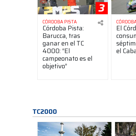
3
CÓRDOBA PISTA
CÓRDOBA
Córdoba Pista:
El Cór
Barucca, tras
consu
ganar en el TC
séptim
4000: “El
el Cab
campeonato es el
objetivo”
TC2000