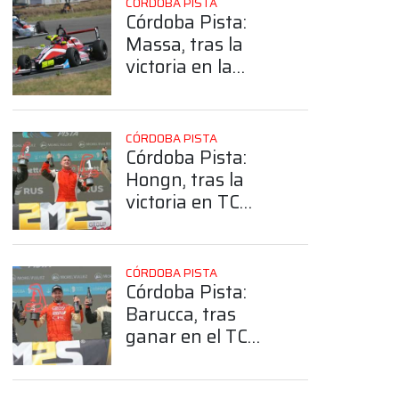
CÓRDOBA PISTA
Córdoba Pista:
Massa, tras la
victoria en la
Fórmula Plus: “Da
gusto correr
carreras así”
CÓRDOBA PISTA
Córdoba Pista:
Hongn, tras la
victoria en TC
Pista 4000:
“Antes de fin de
año teníamos que
CÓRDOBA PISTA
ganar y se nos dio”
Córdoba Pista:
Barucca, tras
ganar en el TC
4000: “El
campeonato es el