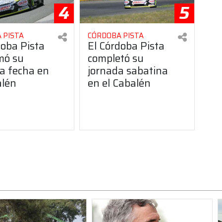
4
5
 PISTA
CÓRDOBA PISTA
doba Pista
El Córdoba Pista
mó su
completó su
a fecha en
jornada sabatina
alén
en el Cabalén