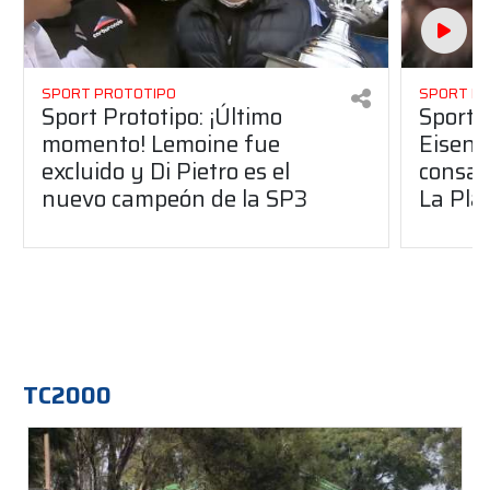
SPORT PROTOTIPO
SPORT P
Sport Prototipo: ¡Último
Sport P
momento! Lemoine fue
Eisenc
excluido y Di Pietro es el
consag
nuevo campeón de la SP3
La Pla
TC2000