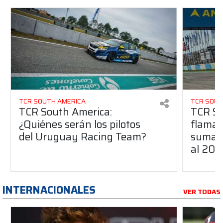
TCR SOUTH AMERICA
TCR SOUT
TCR South America:
TCR So
¿Quiénes serán los pilotos
flaman
del Uruguay Racing Team?
suma a
al 20
INTERNACIONALES
VER TODAS