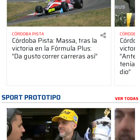
CÓRDOBA PISTA
CÓRDOBA 
Córdoba Pista: Massa, tras la
Córdob
victoria en la Fórmula Plus:
victor
“Da gusto correr carreras así”
“Antes
teníam
dio”
SPORT PROTOTIPO
VER TODAS