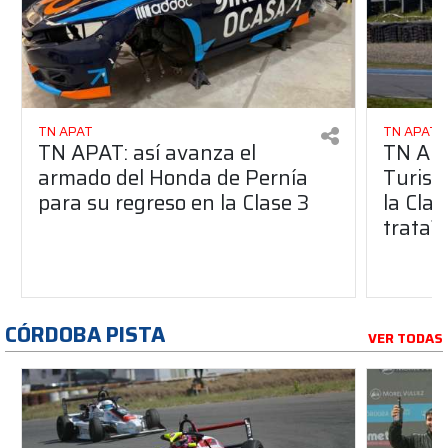
TN APAT
TN APAT
TN APAT: así avanza el
TN APA
armado del Honda de Pernía
Turism
para su regreso en la Clase 3
la Clas
trata?
CÓRDOBA PISTA
VER TODAS