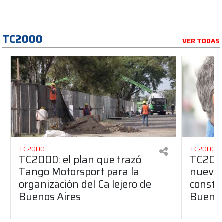
TC2000
VER TODAS
TC2000
TC2000
TC2000: el plan que trazó
TC2000
Tango Motorsport para la
nuevos
organización del Callejero de
constru
Buenos Aires
Buenos