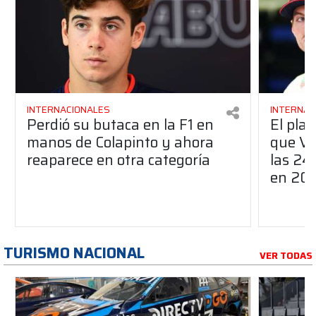
INTERNACIONALES
INTERNAC
Perdió su butaca en la F1 en
El pla
manos de Colapinto y ahora
que Ve
reaparece en otra categoría
las 24
en 20
TURISMO NACIONAL
VER TODAS