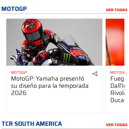
MOTOGP
VER TODAS
MOTOGP
MOTOGP
MotoGP: Yamaha presentó
Fuego 
su diseño para la temporada
Dall’I
2026
Rivola
Ducati
TCR SOUTH AMERICA
VER TODAS