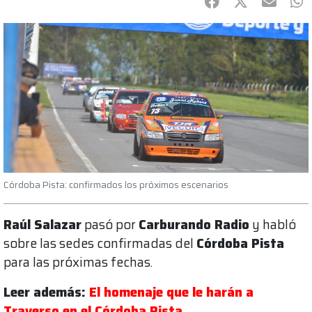
Facebook
Twitter
mail
Wh
Córdoba Pista: confirmados los próximos escenarios
Raúl Salazar
pasó por
Carburando Radio
y habló
sobre las sedes confirmadas del
Córdoba Pista
para las próximas fechas.
Leer además:
El homenaje que le harán a
Traverso en el Córdoba Pista