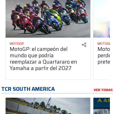
MOTOGP
MOTOGP
MotoGP: el campeón del
MotoGP
mundo que podría
perderá
reemplazar a Quartararo en
pretem
Yamaha a partir del 2027
TCR SOUTH AMERICA
VER TODAS