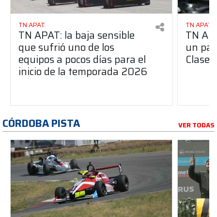
TN APAT
TN APAT
TN APAT: la baja sensible
TN APA
que sufrió uno de los
un pas
equipos a pocos días para el
Clase 
inicio de la temporada 2026
CÓRDOBA PISTA
VER TODAS