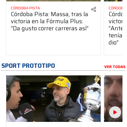
CÓRDOBA PISTA
CÓRDOBA 
Córdoba Pista: Massa, tras la
Córdob
victoria en la Fórmula Plus:
victor
“Da gusto correr carreras así”
“Antes
teníam
dio”
SPORT PROTOTIPO
VER TODAS