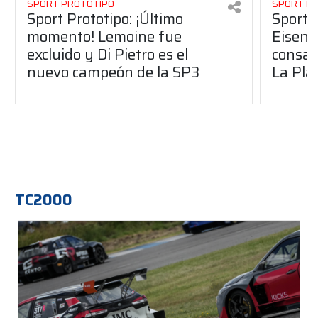
SPORT PROTOTIPO
SPORT P
Sport Prototipo: ¡Último
Sport P
momento! Lemoine fue
Eisenc
excluido y Di Pietro es el
consag
nuevo campeón de la SP3
La Pla
TC2000