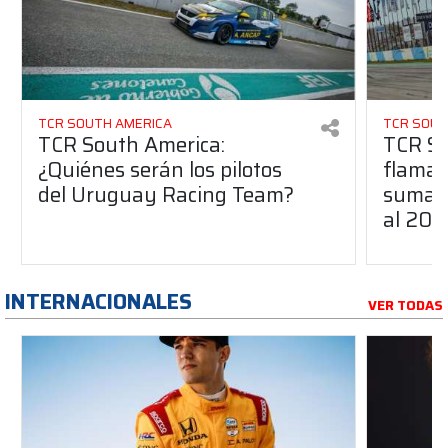
TCR SOUTH AMERICA
TCR SOUT
TCR South America:
TCR So
¿Quiénes serán los pilotos
flaman
del Uruguay Racing Team?
suma a
al 20
INTERNACIONALES
VER TODAS