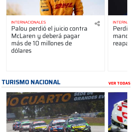
INTERNACIONALES
INTERNAC
Palou perdió el juicio contra
Perdió
McLaren y deberá pagar
manos 
más de 10 millones de
reapar
dólares
TURISMO NACIONAL
VER TODAS