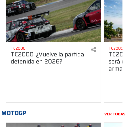
TC2000
TC2000
TC2000: ¿Vuelve la partida
TC2000
detenida en 2026?
será de
armado
MOTOGP
VER TODAS