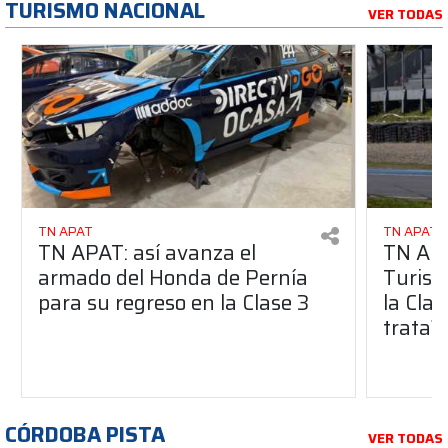
TURISMO NACIONAL
VER TODAS
TN APAT
TN APAT
TN APAT: así avanza el
TN APA
armado del Honda de Pernía
Turism
para su regreso en la Clase 3
la Clas
trata?
CÓRDOBA PISTA
VER TODAS