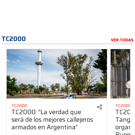
TC2000
VER TODAS
TC2000
TC2000
TC2000: “La verdad que
TC2000
será de los mejores callejeros
Tango 
armados en Argentina”
organiz
Buenos