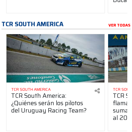
TCR SOUTH AMERICA
VER TODAS
TCR SOUTH AMERICA
TCR SOUT
TCR South America:
TCR So
¿Quiénes serán los pilotos
flaman
del Uruguay Racing Team?
suma a
al 20