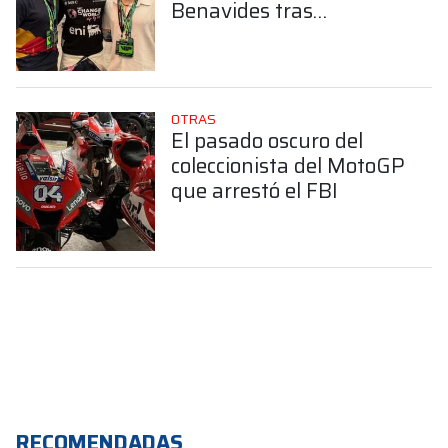
Benavides tras
consagrarse en el Dakar:
“Demostró la garra
argentina”
OTRAS
El pasado oscuro del
coleccionista del MotoGP
que arrestó el FBI
RECOMENDADAS