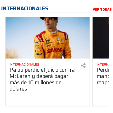
INTERNACIONALES
VER TODAS
INTERNACIONALES
INTERNAC
Palou perdió el juicio contra
Perdió
McLaren y deberá pagar
manos 
más de 10 millones de
reapar
dólares