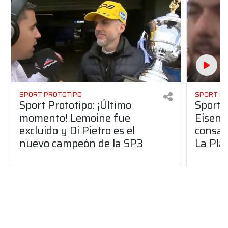
SPORT PROTOTIPO
SPORT P
Sport Prototipo: ¡Último
Sport P
momento! Lemoine fue
Eisenc
excluido y Di Pietro es el
consag
nuevo campeón de la SP3
La Pla