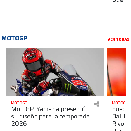
MOTOGP
VER TODAS
MOTOGP
MOTOGP
MotoGP: Yamaha presentó
Fuego 
su diseño para la temporada
Dall’I
2026
Rivola
Ducati