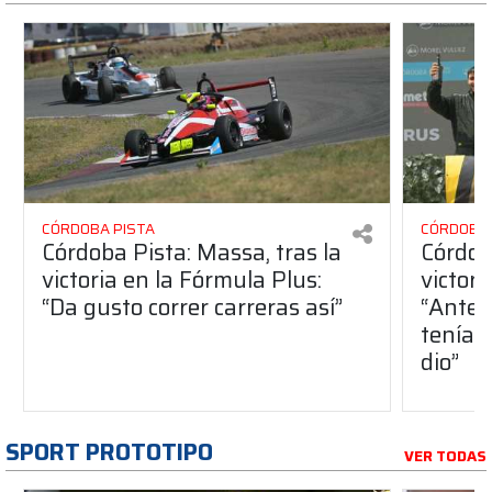
CÓRDOBA PISTA
CÓRDOBA 
Córdoba Pista: Massa, tras la
Córdob
victoria en la Fórmula Plus:
victor
“Da gusto correr carreras así”
“Antes
teníam
dio”
SPORT PROTOTIPO
VER TODAS