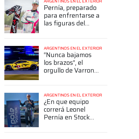
ARGENTINOS EN EL EXTERIOR
Pernía, preparado
para enfrentarse a
las figuras del
Stock Car: “Es el
desafío más
grande mi carrera”
ARGENTINOS EN EL EXTERIOR
“Nunca bajamos
los brazos”, el
orgullo de Varrone
luego de ser 4° en
las 24 horas de
Daytona
ARGENTINOS EN EL EXTERIOR
¿En que equipo
correrá Leonel
Pernía en Stock
Car?
App