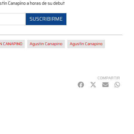
stín Canapino a horas de su debut
SUSCRIBIRME
N CANAPINO
Agustin Canapino
Agustìn Canapino
COMPARTIR
Facebook
Twitter
mail
Whats