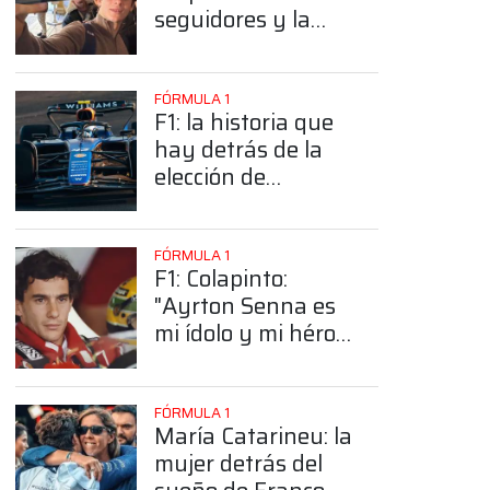
seguidores y la
sorprendente
posición de
Colapinto
FÓRMULA 1
F1: la historia que
hay detrás de la
elección de
Colapinto del
número 43
FÓRMULA 1
F1: Colapinto:
"Ayrton Senna es
mi ídolo y mi héroe
más grande"
FÓRMULA 1
María Catarineu: la
mujer detrás del