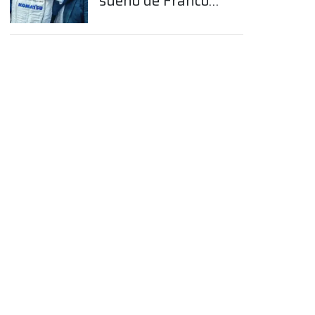
sueño de Franco
Colapinto en la
Fórmula 1