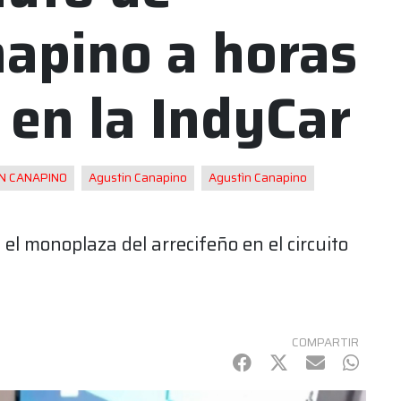
apino a horas
 en la IndyCar
N CANAPINO
Agustin Canapino
Agustìn Canapino
el monoplaza del arrecifeño en el circuito
COMPARTIR
Facebook
Twitter
mail
Whats