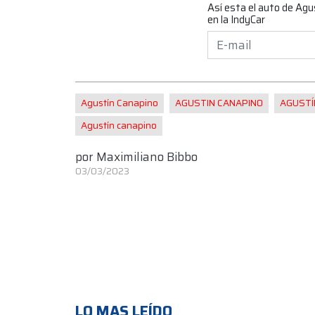
Así esta el auto de Agu
en la IndyCar
Agustín Canapino
AGUSTIN CANAPINO
AGUSTÍ
Agustín canapino
por
Maximiliano Bibbo
03/03/2023
LO MAS LEÍDO