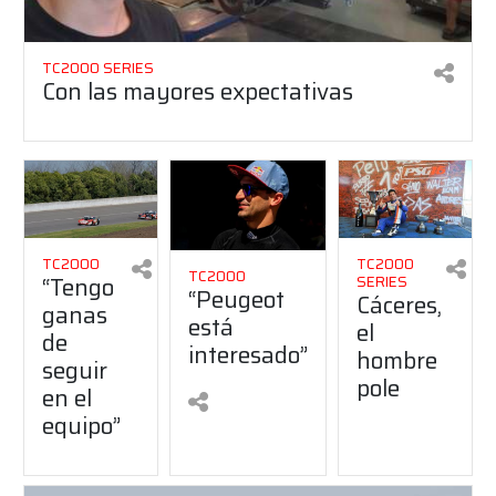
TC2000 SERIES
Con las mayores expectativas
TC2000
TC2000
TC2000
“Tengo
SERIES
“Peugeot
Cáceres,
ganas
está
el
de
interesado”
hombre
seguir
pole
en el
equipo”