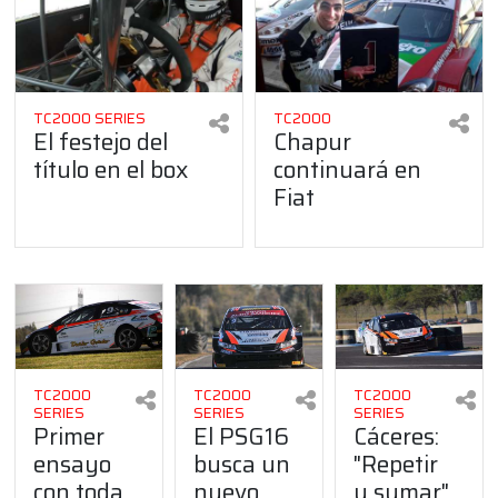
TC2000 SERIES
TC2000
El festejo del
Chapur
título en el box
continuará en
Fiat
TC2000
TC2000
TC2000
SERIES
SERIES
SERIES
Primer
El PSG16
Cáceres:
ensayo
busca un
"Repetir
con toda
nuevo
y sumar"