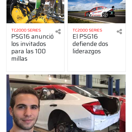
TC2000 SERIES
TC2000 SERIES
PSG16 anunció
El PSG16
los invitados
defiende dos
para las 100
liderazgos
millas