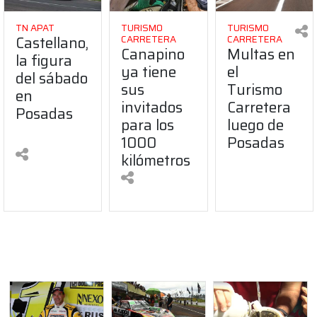
TN APAT
TURISMO
TURISMO
Castellano,
CARRETERA
CARRETERA
Canapino
Multas en
la figura
ya tiene
el
del sábado
sus
Turismo
en
invitados
Carretera
Posadas
para los
luego de
1000
Posadas
kilómetros