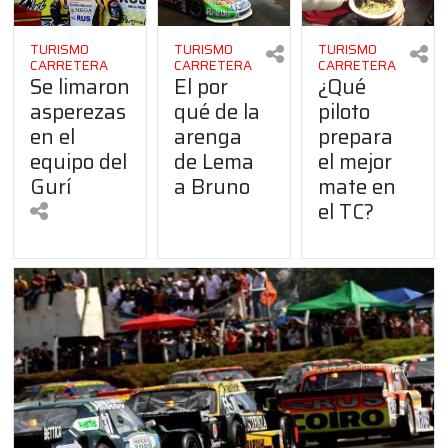
TURISMO
TURISMO
TURISMO
CARRETERA
CARRETERA
CARRETERA
Se limaron
El por
¿Qué
asperezas
qué de la
piloto
en el
arenga
prepara
equipo del
de Lema
el mejor
Gurí
a Bruno
mate en
el TC?