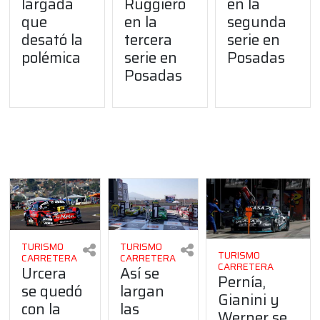
largada
Ruggiero
en la
que
en la
segunda
desató la
tercera
serie en
polémica
serie en
Posadas
Posadas
TURISMO
TURISMO
TURISMO
CARRETERA
CARRETERA
CARRETERA
Urcera
Así se
Pernía,
se quedó
largan
Gianini y
con la
las
Werner se