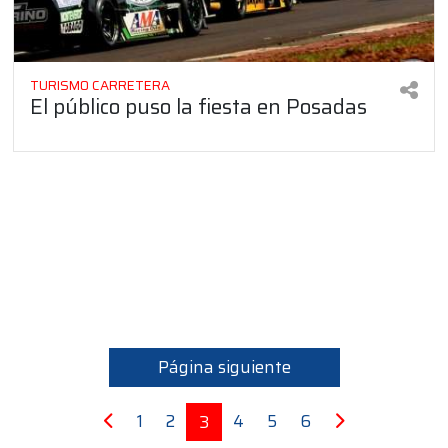
TURISMO CARRETERA
El público puso la fiesta en Posadas
Página siguiente
1
2
4
5
6
3