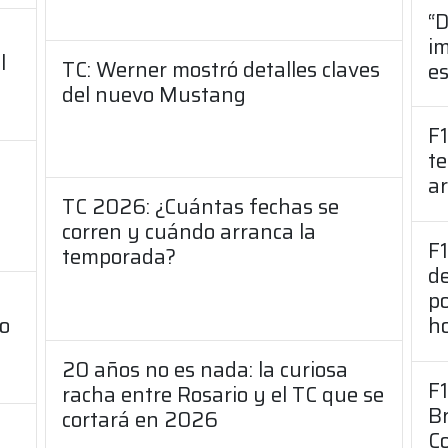
“D
i
l
TC: Werner mostró detalles claves
es
del nuevo Mustang
F1
te
ar
TC 2026: ¿Cuántas fechas se
corren y cuándo arranca la
F1
temporada?
de
po
a
h
mo
s
20 años no es nada: la curiosa
F1
racha entre Rosario y el TC que se
Br
cortará en 2026
Co