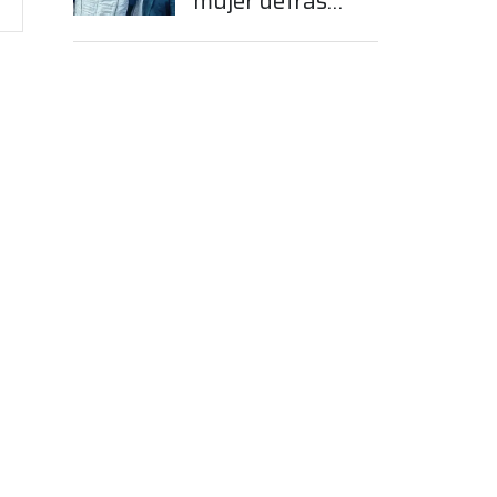
mujer detrás
del sueño de
Franco
Colapinto en la
Fórmula 1