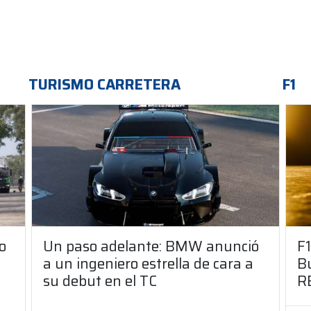
TURISMO CARRETERA
F1
o
Un paso adelante: BMW anunció
F1
a un ingeniero estrella de cara a
Bu
su debut en el TC
R