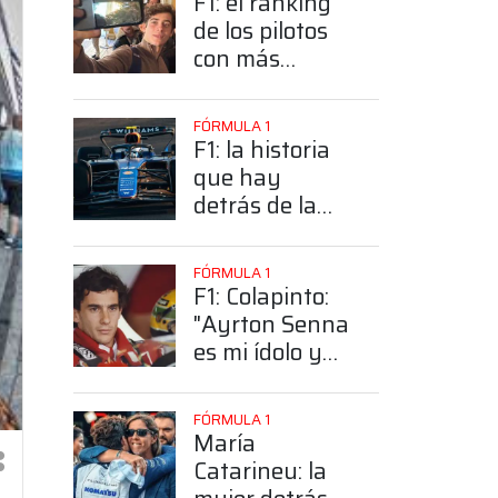
F1: el ranking
de los pilotos
con más
seguidores y la
sorprendente
FÓRMULA 1
posición de
F1: la historia
Colapinto
que hay
detrás de la
elección de
Colapinto del
FÓRMULA 1
número 43
F1: Colapinto:
"Ayrton Senna
es mi ídolo y
mi héroe más
grande"
FÓRMULA 1
María
Catarineu: la